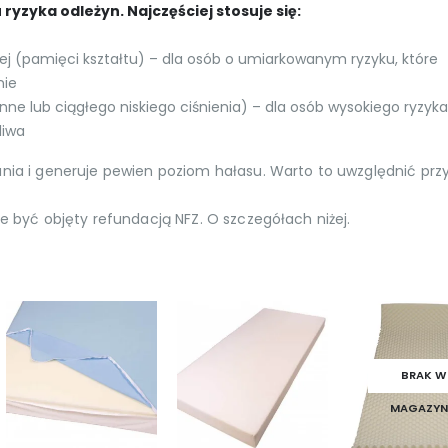
yzyka odleżyn. Najczęściej stosuje się:
ej (pamięci kształtu) – dla osób o umiarkowanym ryzyku, które
nie
 lub ciągłego niskiego ciśnienia) – dla osób wysokiego ryzyka
liwa
ia i generuje pewien poziom hałasu. Warto to uwzględnić prz
e być objęty refundacją NFZ. O szczegółach niżej.
BRAK W
MAGAZYN