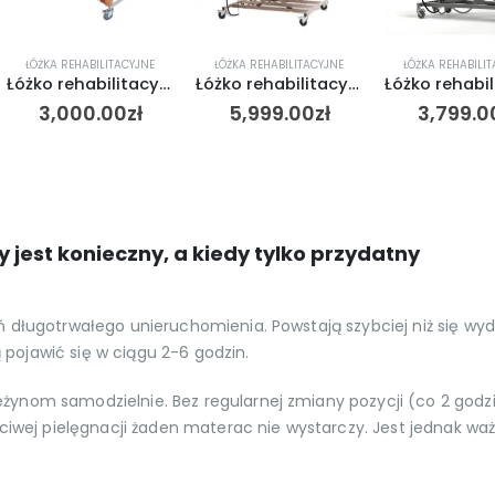
ŁÓŻKA REHABILITACYJNE
ŁÓŻKA REHABILITACYJNE
ŁÓŻKA REHABILI
Łóżko rehabilitacyjne do opieki dla osób chorych (z zakrytymi siłownikami)
Łóżko rehabilitacyjne elektryczne INTERVAL XXL-przeznaczone dla osób do 270 kg Vermeiren
3,000.00
zł
5,999.00
zł
3,799.0
jest konieczny, a kiedy tylko przydatny
 długotrwałego unieruchomienia. Powstają szybciej niż się wyd
pojawić się w ciągu 2-6 godzin.
żynom samodzielnie. Bez regularnej zmiany pozycji (co 2 godz
ściwej pielęgnacji żaden materac nie wystarczy. Jest jednak w