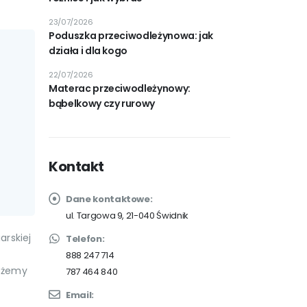
23/07/2026
Poduszka przeciwodleżynowa: jak
działa i dla kogo
22/07/2026
Materac przeciwodleżynowy:
bąbelkowy czy rurowy
Kontakt
Dane kontaktowe:
ul. Targowa 9, 21-040 Świdnik
arskiej
Telefon:
888 247 714
ożemy
787 464 840
Email: