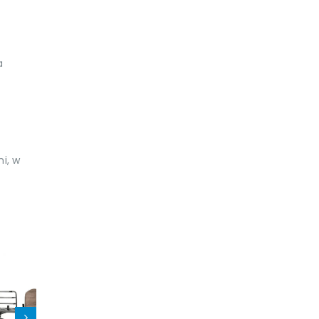
a
i, w