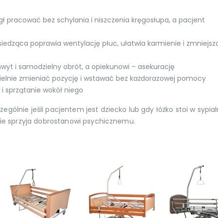
ł pracować bez schylania i niszczenia kręgosłupa, a pacjent
siedząca poprawia wentylację płuc, ułatwia karmienie i zmniejsz
hwyt i samodzielny obrót, a opiekunowi – asekurację
ielnie zmieniać pozycję i wstawać bez każdorazowej pomocy
 i sprzątanie wokół niego
gólnie jeśli pacjentem jest dziecko lub gdy łóżko stoi w sypialn
 nie sprzyja dobrostanowi psychicznemu.