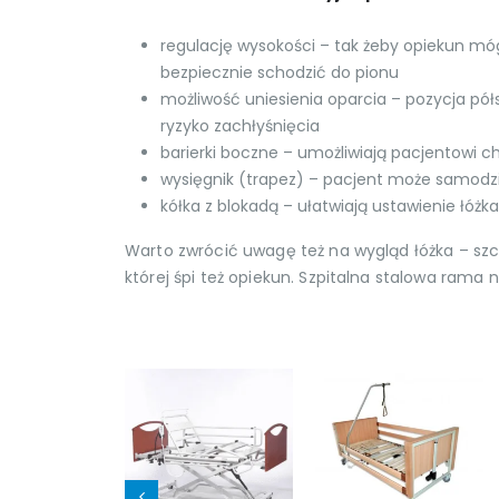
regulację wysokości – tak żeby opiekun móg
bezpiecznie schodzić do pionu
możliwość uniesienia oparcia – pozycja pół
ryzyko zachłyśnięcia
barierki boczne – umożliwiają pacjentowi c
wysięgnik (trapez) – pacjent może samodz
kółka z blokadą – ułatwiają ustawienie łóżka
Warto zwrócić uwagę też na wygląd łóżka – szcze
której śpi też opiekun. Szpitalna stalowa rama