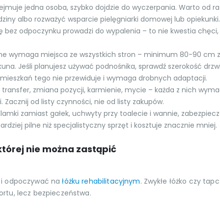
rzejmuje jedna osoba, szybko dojdzie do wyczerpania. Warto od r
iny albo rozważyć wsparcie pielęgniarki domowej lub opiekunki.
bez odpoczynku prowadzi do wypalenia – to nie kwestia chęci, 
yjne wymaga miejsca ze wszystkich stron – minimum 80-90 cm z
una. Jeśli planujesz używać podnośnika, sprawdź szerokość drzwi
mieszkań tego nie przewiduje i wymaga drobnych adaptacji.
 transfer, zmiana pozycji, karmienie, mycie – każda z nich wym
. Zacznij od listy czynności, nie od listy zakupów.
mki zamiast gałek, uchwyty przy toalecie i wannie, zabezpiecz
ziej pilne niż specjalistyczny sprzęt i kosztuje znacznie mniej.
której nie można zastąpić
ć i odpoczywać na
łóżku rehabilitacyjnym
. Zwykłe łóżko czy tap
mfortu, lecz bezpieczeństwa.