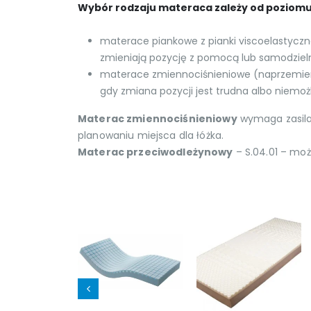
Wybór rodzaju materaca zależy od poziomu r
materace piankowe z pianki viscoelastyczn
zmieniają pozycję z pomocą lub samodziel
materace zmiennociśnieniowe (naprzemienne
gdy zmiana pozycji jest trudna albo niemoż
Materac zmiennociśnieniowy
wymaga zasilan
planowaniu miejsca dla łóżka.
Materac przeciwodleżynowy
– S.04.01 – moż