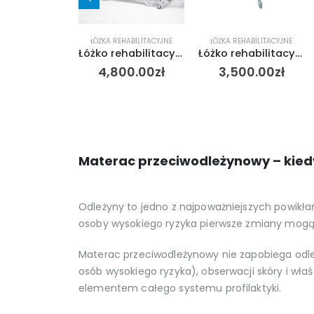
EHABILITACYJNE
ŁÓŻKA REHABILITACYJNE
ŁÓŻKA REHABILITACYJNE
Łóżko do opieki domowej AMPLITUDE – 2 aktywatory
Łóżko rehabilitacyjne Alois Vermeiren
Łóżko rehabilitacyjne do opieki dla osób chorych (z odkrytymi siłownikami)
90.00
zł
4,800.00
zł
3,500.00
zł
Materac przeciwodleżynowy – kiedy 
Odleżyny to jedno z najpoważniejszych powikłań
osoby wysokiego ryzyka pierwsze zmiany mogą 
Materac przeciwodleżynowy nie zapobiega odle
osób wysokiego ryzyka), obserwacji skóry i wła
elementem całego systemu profilaktyki.