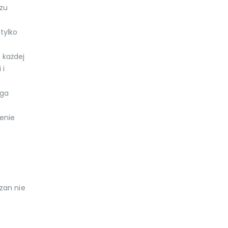
azu
tylko
 każdej
 i
aga
enie
czan nie