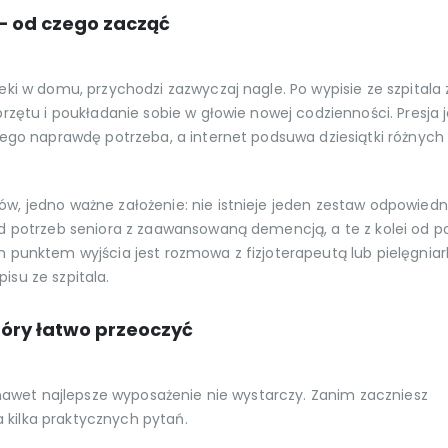
– od czego zacząć
eki w domu, przychodzi zazwyczaj nagle. Po wypisie ze szpitala 
rzętu i poukładanie sobie w głowie nowej codzienności. Presja j
zego naprawdę potrzeba, a internet podsuwa dziesiątki różnych l
w, jedno ważne założenie: nie istnieje jeden zestaw odpowiedni
od potrzeb seniora z zaawansowaną demencją, a te z kolei od p
m punktem wyjścia jest rozmowa z fizjoterapeutą lub pielęgniar
su ze szpitala.
tóry łatwo przeoczyć
i nawet najlepsze wyposażenie nie wystarczy. Zanim zaczniesz
kilka praktycznych pytań.