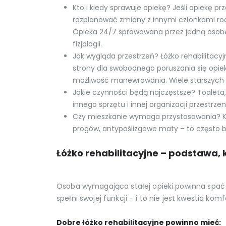
Kto i kiedy sprawuje opiekę? Jeśli opiekę p
rozplanować zmiany z innymi członkami rodz
Opieka 24/7 sprawowana przez jedną osobę 
fizjologii.
Jak wygląda przestrzeń? Łóżko rehabilitac
strony dla swobodnego poruszania się opiek
możliwość manewrowania. Wiele starszych 
Jakie czynności będą najczęstsze? Toaleta,
innego sprzętu i innej organizacji przestrzeni
Czy mieszkanie wymaga przystosowania? Kla
progów, antypoślizgowe maty – to często bard
Łóżko rehabilitacyjne – podstawa, 
Osoba wymagająca stałej opieki powinna spa
spełni swojej funkcji – i to nie jest kwestia ko
Dobre łóżko rehabilitacyjne powinno mieć: