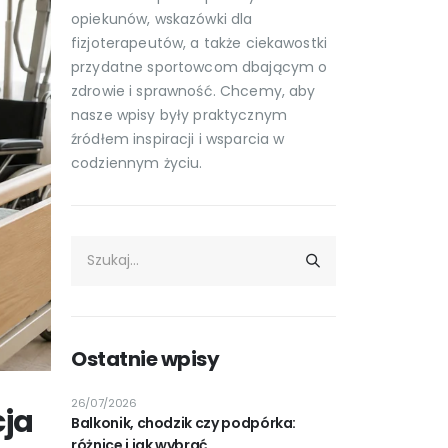
opiekunów, wskazówki dla
fizjoterapeutów, a także ciekawostki
przydatne sportowcom dbającym o
zdrowie i sprawność. Chcemy, aby
nasze wpisy były praktycznym
źródłem inspiracji i wsparcia w
codziennym życiu.
Ostatnie wpisy
26/07/2026
cja
Balkonik, chodzik czy podpórka:
różnice i jak wybrać