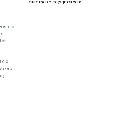
biuro.monimed@gmail.com
zostaje
est
ist
 dla
otrzeb
ką