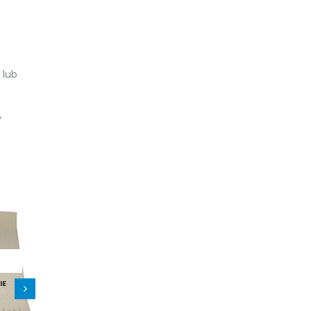
 lub
y
IE