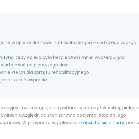
zbędne w opiece domowej nad osobą leżącą – i od czego zacząć
rutynę, żeby opieka była bezpieczna i mniej wyczerpująca
 warto mieć od pierwszego dnia
wanie PFRON dla sprzętu rehabilitacyjnego
gdzie szukać wsparcia
yjny i nie zastępuje indywidualnej porady lekarskiej, pielęgni
powinien uwzględniać stan zdrowia pacjenta, stopień jego
ki domowej. W przypadku wątpliwości
skonsultuj się z nami
, pom