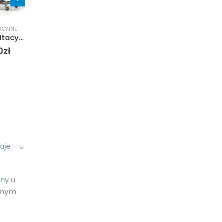
TACYJNE
ŁÓŻKA REHABILITACYJNE
ŁÓŻKA REHABILITACYJNE
ŁÓŻ
Łóżko rehabilitacyjne krzyżakowe Illico vermeiren
Łóżko rehabilitacyjne Vermeiren Club Vario
Vermeiren Łóżko Rehabilitacyjne Club Vario D
0
zł
3,350.00
zł
5,000.00
zł
aje – u
iny u
ażnym