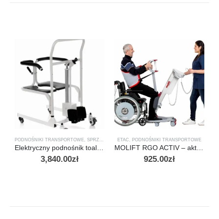
PODNOŚNIKI TRANSPORTOWE
,
SPRZĘT SANITARNY
ETAC
,
PODNOŚNIKI TRANSPORTOWE
Elektryczny podnośnik toaletowy pacjenta wózek sanitarny ViteaCare
MOLIFT RGO ACTIV – aktywna podwieszka do transferu
3,840.00
zł
925.00
zł