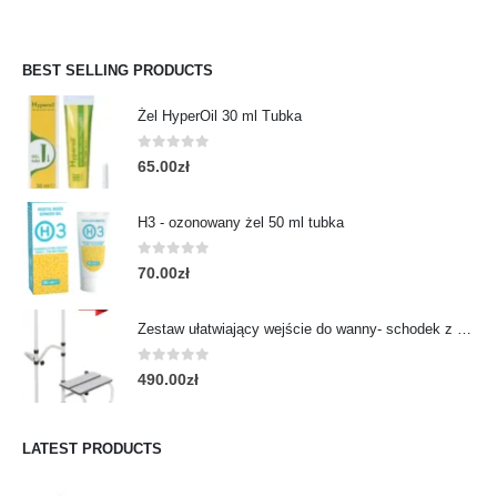
BEST SELLING PRODUCTS
Żel HyperOil 30 ml Tubka
0
out of 5
65.00
zł
H3 - ozonowany żel 50 ml tubka
0
out of 5
70.00
zł
Zestaw ułatwiający wejście do wanny- schodek z poręczą
0
out of 5
490.00
zł
LATEST PRODUCTS