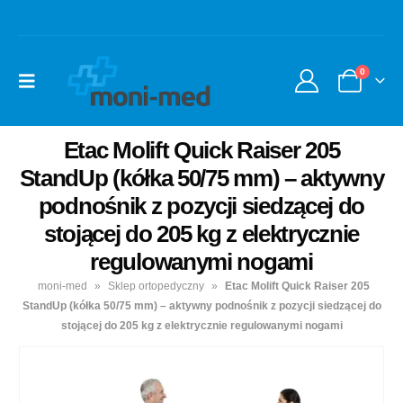
0
Etac Molift Quick Raiser 205
StandUp (kółka 50/75 mm) – aktywny
podnośnik z pozycji siedzącej do
stojącej do 205 kg z elektrycznie
regulowanymi nogami
moni-med
»
Sklep ortopedyczny
»
Etac Molift Quick Raiser 205
StandUp (kółka 50/75 mm) – aktywny podnośnik z pozycji siedzącej do
stojącej do 205 kg z elektrycznie regulowanymi nogami