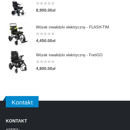
0
out of 5
8,900.00
zł
Wózek inwalidzki elektryczny - FLASH-TIM
0
out of 5
4,450.00
zł
Wózek inwalidzki elektryczny - FortiGO
0
out of 5
4,800.00
zł
Kontakt
KONTAKT