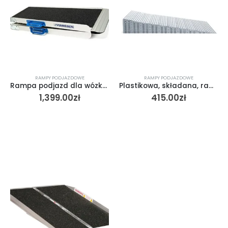
RAMPY PODJAZDOWE
RAMPY PODJAZDOWE
Rampa podjazd dla wózków inwalidzkich 692 vermeiren
Plastikowa, składana, rampa podjazdowa model=690 do 4 cm
1,399.00
zł
415.00
zł