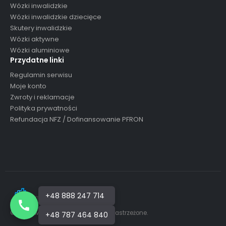
Wózki inwalidzkie
Wózek inwalidzki elektryczny - FLASH-TIM
Wózki inwalidzkie dziecięce
Skutery inwalidzkie
0
out of 5
4,450.00
zł
Wózki aktywne
Wózki aluminiowe
Przydatne linki
Wózek inwalidzki elektryczny - FortiGO
Regulamin serwisu
0
out of 5
Moje konto
4,800.00
zł
Zwroty i reklamacje
Polityka prywatności
Refundacja NFZ / Dofinansowanie PFRON
+48 888 247 714
© MONI-MED 2026 Wszelkie prawa zastrzeżone.
+48 787 464 840