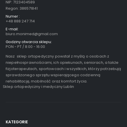
NIP: 7123404589
Regon: 386571841
Numer :
+48 888 247 714
E-mail:
biuro.monimed@gmail.com
Godziny otwarcia sklepu:
PON - PT / 8:00 - 16:00
Nasz sklep ortopedyczny powstał z myślą o osobach z
niepełnosprawnościami, ich opiekunach, seniorach, a także
fizjoterapeutach, sportowcach i wszystkich, którzy potrzebują
sprawdzonego sprzętu wspierającego codzienną
rehabilitację, mobilność oraz komfort życia.
Sklep ortopedyczny i medyczny Lublin
0
out of 5
8,900.00
zł
KATEGORIE