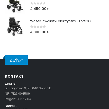
0
out of 5
4,450.00
zł
Wózek inwalidzki elektryczny - FortiGO
0
out of 5
4,800.00
zł
Kontakt
KONTAKT
ADRES:
ul. Targowa 9, 21-040 Świdnik
NIP: 7123404589
Regon: 386571841
Numer :