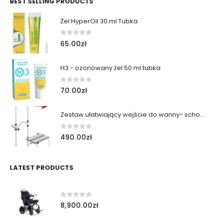
BEST SELLING PRODUCTS
Żel HyperOil 30 ml Tubka
0
out of 5
65.00
zł
H3 - ozonowany żel 50 ml tubka
0
out of 5
70.00
zł
Zestaw ułatwiający wejście do wanny- schodek z poręczą
0
out of 5
490.00
zł
LATEST PRODUCTS
0
out of 5
8,900.00
zł