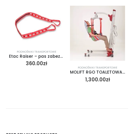
PODNOŚNIKI TRANSPORTOWE
Etac Raiser – pas zabezpieczający z funkcją regulacji
360.00
zł
PODNOŚNIKI TRANSPORTOWE
MOLIFT RGO TOALETOWA WYSOKA MIĘKKA – podwieszka toaletowa z wysokim podparciem pleców
1,300.00
zł