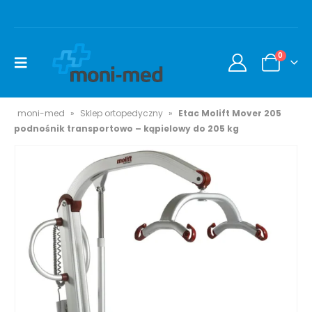
0
moni-med
»
Sklep ortopedyczny
»
Etac Molift Mover 205
podnośnik transportowo – kąpielowy do 205 kg