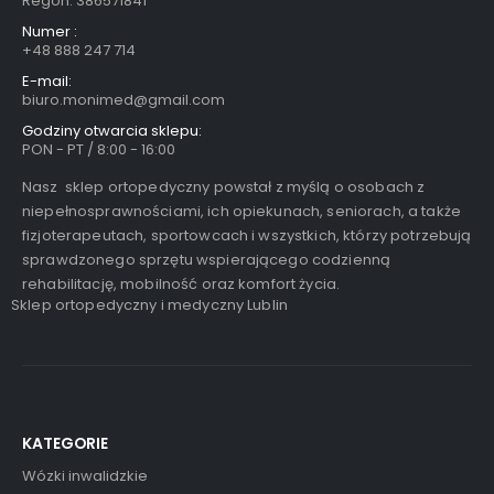
Regon: 386571841
Numer :
+48 888 247 714
E-mail:
biuro.monimed@gmail.com
Godziny otwarcia sklepu:
PON - PT / 8:00 - 16:00
Nasz sklep ortopedyczny powstał z myślą o osobach z
niepełnosprawnościami, ich opiekunach, seniorach, a także
fizjoterapeutach, sportowcach i wszystkich, którzy potrzebują
sprawdzonego sprzętu wspierającego codzienną
rehabilitację, mobilność oraz komfort życia.
Sklep ortopedyczny i medyczny Lublin
KATEGORIE
Wózki inwalidzkie