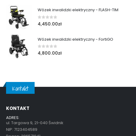
Wózek inwalidzki elektryczny - FLASH-TIM
0
out of 5
4,450.00
zł
Wózek inwalidzki elektryczny - FortiGO
0
out of 5
4,800.00
zł
Kontakt
KONTAKT
ADRES:
ul. Targowa 9, 21-040 Świdnik
NIP: 7123404589