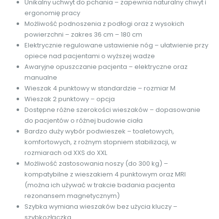
Unikalny uchwyt do pchania – zapewnia naturalny chwyt i
ergonomię pracy
Możliwość podnoszenia z podłogi oraz z wysokich
powierzchni – zakres 36 cm – 180 cm
Elektrycznie regulowane ustawienie nóg – ułatwienie przy
opiece nad pacjentami o wyższej wadze
Awaryjne opuszczanie pacjenta – elektryczne oraz
manualne
Wieszak 4 punktowy w standardzie – rozmiar M
Wieszak 2 punktowy – opcja
Dostępne różne szerokości wieszaków – dopasowanie
do pacjentów o różnej budowie ciała
Bardzo duży wybór podwieszek – toaletowych,
komfortowych, z rożnym stopniem stabilizacji, w
rozmiarach od XXS do XXL
Możliwość zastosowania noszy (do 300 kg) –
kompatybilne z wieszakiem 4 punktowym oraz MRI
(można ich używać w trakcie badania pacjenta
rezonansem magnetycznym)
Szybka wymiana wieszaków bez użycia kluczy –
szybkozłączka