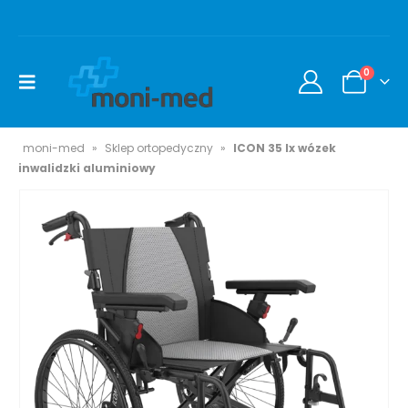
0
moni-med
»
Sklep ortopedyczny
»
ICON 35 lx wózek
inwalidzki aluminiowy