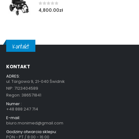
0
out of 5
4,800.00
zł
Kontakt
KONTAKT
ADRES:
ul. Targowa 9, 21-040 Świdnik
NIP: 7123404589
Regon: 386571841
Numer :
+48 888 247 714
E-mail:
biuro.monimed@gmail.com
Godziny otwarcia sklepu:
PON - PT / 8:00 - 16:00