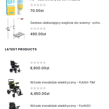
0
out of 5
70.00
zł
Zestaw ułatwiający wejście do wanny- schodek z poręczą
0
out of 5
490.00
zł
LATEST PRODUCTS
0
out of 5
8,900.00
zł
Wózek inwalidzki elektryczny - FLASH-TIM
0
out of 5
4,450.00
zł
Wózek inwalidzki elektryczny - FortiGO