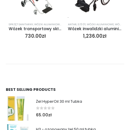
SPRZĘT SANITARNY
,
WÓZKI ALUMINIOWE
,
WÓZKI INWALIDZKIE
ANTAR
,
S.13.01
,
WÓZKI ALUMINIOWE
,
WÓZKI INWALIDZKIE
W
Wózek transportowy składany IDEAL Aston
Wózek inwalidzki aluminiowy AT52306
730.00
zł
1,236.00
zł
BEST SELLING PRODUCTS
Żel HyperOil 30 ml Tubka
0
out of 5
65.00
zł
H3 - ozonowany żel 50 ml tubka