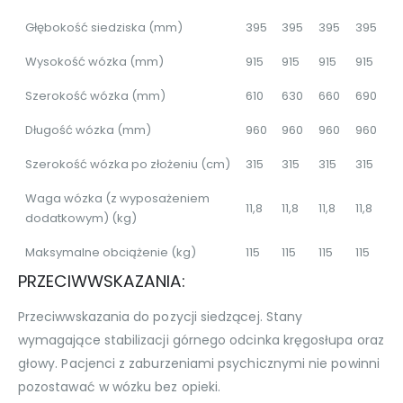
Głębokość siedziska (mm)
395
395
395
395
Wysokość wózka (mm)
915
915
915
915
Szerokość wózka (mm)
610
630
660
690
Długość wózka (mm)
960
960
960
960
Szerokość wózka po złożeniu (cm)
315
315
315
315
Waga wózka (z wyposażeniem
11,8
11,8
11,8
11,8
dodatkowym) (kg)
Maksymalne obciążenie (kg)
115
115
115
115
PRZECIWWSKAZANIA:
Przeciwwskazania do pozycji siedzącej. Stany
wymagające stabilizacji górnego odcinka kręgosłupa oraz
głowy. Pacjenci z zaburzeniami psychicznymi nie powinni
pozostawać w wózku bez opieki.