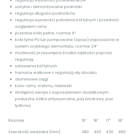
regulacja wysokości podłokietników
uchylne i demontowalne podnóżki
regulacja długości podnóżków
regulacja wysokości położenia kół tylnych i przednich
względem ramy
przednie koła pełne, rozmiar 6”
koła tylne PU lub pompowane (opcja) wyposażone w
system szybkiego demontażu, rozmiar 24”
możliwość przesunięcia środka ciężkości poprzez
regulację
ustawienia kół tylnych
hamulce wałkowe z regulacją siły docisku
aluminiowe ciągi
kolor ramy: srebrny, niebieski
dostępna wersja z wyposażeniem dodatkowym:
poduszka, kółka antywywrotne, pas biodrowy, pas
łydkowy
Rozmiar
15”
16″
17″
18″
Szerokość siedziska (mm)
380
400
430
460