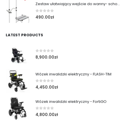
Zestaw ułatwiający wejście do wanny- schodek z poręczą
0
out of 5
490.00
zł
LATEST PRODUCTS
0
out of 5
8,900.00
zł
Wózek inwalidzki elektryczny - FLASH-TIM
0
out of 5
4,450.00
zł
Wózek inwalidzki elektryczny - FortiGO
0
out of 5
4,800.00
zł