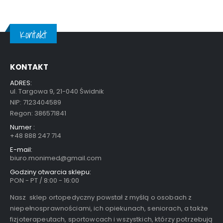
Kontakt
KONTAKT
ADRES:
ul. Targowa 9, 21-040 Świdnik
NIP: 7123404589
Regon: 386571841
Numer :
+48 888 247 714
E-mail:
biuro.monimed@gmail.com
Godziny otwarcia sklepu:
PON - PT / 8:00 - 16:00
Nasz sklep ortopedyczny powstał z myślą o osobach z
niepełnosprawnościami, ich opiekunach, seniorach, a także
fizjoterapeutach, sportowcach i wszystkich, którzy potrzebują