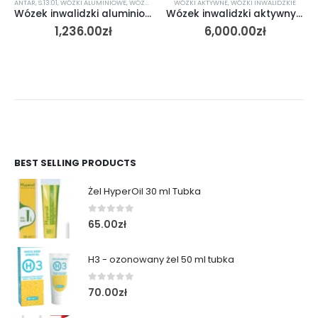
ANTAR
,
S.13.01
,
WÓZKI ALUMINIOWE
,
WÓZKI INWALIDZKIE
WÓZKI AKTYWNE
,
WÓZKI INWALIDZKIE
Wózek inwalidzki aluminiowy AT52306
Wózek inwalidzki aktywny Offcarr Funky
1,236.00
zł
6,000.00
zł
BEST SELLING PRODUCTS
Żel HyperOil 30 ml Tubka
0
out of 5
65.00
zł
H3 - ozonowany żel 50 ml tubka
0
out of 5
70.00
zł