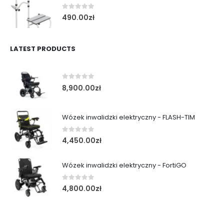
0
out of 5
490.00
zł
LATEST PRODUCTS
0
out of 5
8,900.00
zł
Wózek inwalidzki elektryczny - FLASH-TIM
0
out of 5
4,450.00
zł
Wózek inwalidzki elektryczny - FortiGO
0
out of 5
4,800.00
zł