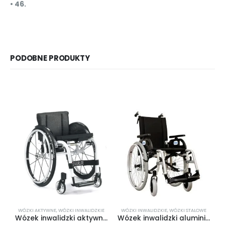
• 46.
PODOBNE PRODUKTY
WÓZKI AKTYWNE
,
WÓZKI INWALIDZKIE
WÓZKI INWALIDZKIE
,
WÓZKI STALOWE
W
Wózek inwalidzki aktywny Offcarr Funky
Wózek inwalidzki aluminiowy Delfin