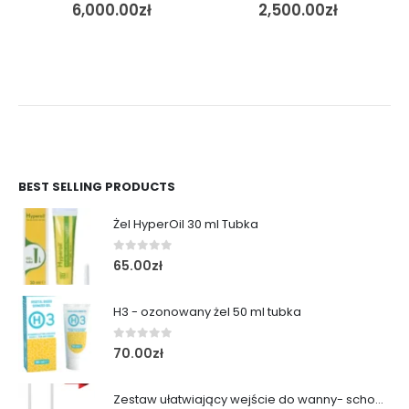
6,000.00
zł
2,500.00
zł
BEST SELLING PRODUCTS
Żel HyperOil 30 ml Tubka
0
out of 5
65.00
zł
H3 - ozonowany żel 50 ml tubka
0
out of 5
70.00
zł
Zestaw ułatwiający wejście do wanny- schodek z poręczą