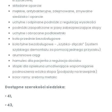
krzyżakowej
składane oparcie
miękkie, antybakteryjne, zdejmowane, zmywalne
siedzisko i oparcie
uchylne i odpinane podnóżki z regulacją wysokości
podnóżki zaopatrzone w pasy zabezpieczające stopy
uchylne i obracane podłokietniki
koła przednie bezobsługowe
koła tylne bezobsługowe – „szybko-złączki” (system
szybkiego demontażu za pomocą jednego przycisku)
aluminiowe ciągi
hamulec dla pacjenta z regulacja docisku
stopki dla opiekuna umożliwiające wspomaganie
podnoszenia wózka stopa (podjazdy na krawężnik)
kolor ramy: srebrny metalic
Dostępne szerokości siedziska:
• 41,
• 43,