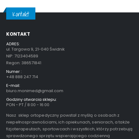
Kontakt
KONTAKT
ADRES:
ul. Targowa 9, 21-040 Świdnik
NIP: 7123404589
Regon: 386571841
Numer :
+48 888 247 714
E-mail:
biuro.monimed@gmail.com
Godziny otwarcia sklepu:
PON - PT / 8:00 - 16:00
Nasz sklep ortopedyczny powstał z myślą o osobach z
niepełnosprawnościami, ich opiekunach, seniorach, a także
fizjoterapeutach, sportowcach i wszystkich, którzy potrzebują
sprawdzonego sprzętu wspierającego codzienną