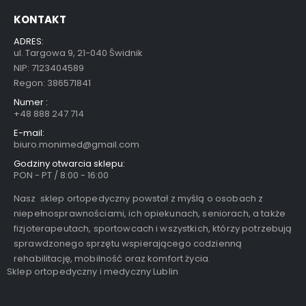
KONTAKT
ADRES:
ul. Targowa 9, 21-040 Świdnik
NIP: 7123404589
Regon: 386571841
Numer :
+48 888 247 714
E-mail:
biuro.monimed@gmail.com
Godziny otwarcia sklepu:
PON - PT / 8:00 - 16:00
Nasz sklep ortopedyczny powstał z myślą o osobach z
niepełnosprawnościami, ich opiekunach, seniorach, a także
fizjoterapeutach, sportowcach i wszystkich, którzy potrzebują
sprawdzonego sprzętu wspierającego codzienną
rehabilitację, mobilność oraz komfort życia.
Sklep ortopedyczny i medyczny Lublin