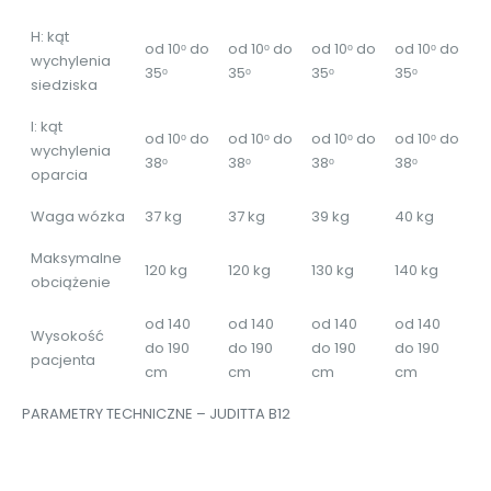
H: kąt
od 10ᵒ do
od 10ᵒ do
od 10ᵒ do
od 10ᵒ do
wychylenia
35ᵒ
35ᵒ
35ᵒ
35ᵒ
siedziska
I: kąt
od 10ᵒ do
od 10ᵒ do
od 10ᵒ do
od 10ᵒ do
wychylenia
38ᵒ
38ᵒ
38ᵒ
38ᵒ
oparcia
Waga wózka
37 kg
37 kg
39 kg
40 kg
Maksymalne
120 kg
120 kg
130 kg
140 kg
obciążenie
od 140
od 140
od 140
od 140
Wysokość
do 190
do 190
do 190
do 190
pacjenta
cm
cm
cm
cm
PARAMETRY TECHNICZNE – JUDITTA B12