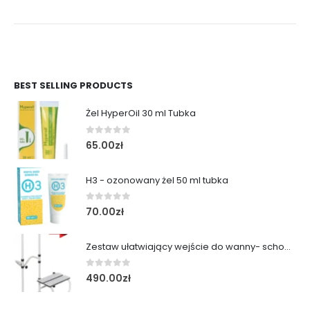
BEST SELLING PRODUCTS
Żel HyperOil 30 ml Tubka
0
out of 5
65.00
zł
H3 - ozonowany żel 50 ml tubka
0
out of 5
70.00
zł
Zestaw ułatwiający wejście do wanny- schodek z poręczą
0
out of 5
490.00
zł