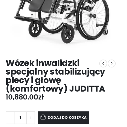
Wózek inwalidzki
specjalny stabilizujący
plecy i głowę
(komfortowy) JUDITTA
10,880.00
zł
DODAJ DO KOSZYKA