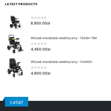
LATEST PRODUCTS
0
out of 5
8,900.00
zł
Wózek inwalidzki elektryczny - FLASH-TIM
0
out of 5
4,450.00
zł
Wózek inwalidzki elektryczny - FortiGO
0
out of 5
4,800.00
zł
Kontakt