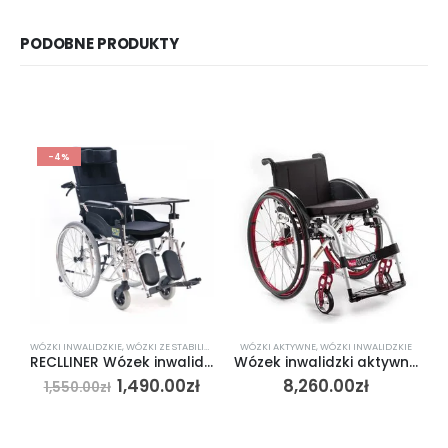
PODOBNE PRODUKTY
-4%
WÓZKI INWALIDZKIE
,
WÓZKI ZE STABILIZACJĄ
WÓZKI AKTYWNE
,
WÓZKI INWALIDZKIE
RECLLINER Wózek inwalidzki z odchylanym oparciem
Wózek inwalidzki aktywny Offcarr Diva
1,490.00
zł
8,260.00
zł
1,550.00
zł