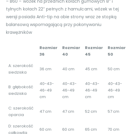
– B60 – wózek na przednich kołach gumowych 8’’ i
tylnych kołach 22’’ pełnych z hamulcami, wózek w tej
wersji posiada Anti-tip na obie strony wraz ze stopką
balansową wspomagającą przy pokonywaniu
krawężników
Rozmiar
Rozmiar
Rozmiar
Rozmiar
36
40
45
50
A: szerokość
36 cm
40 cm
45 cm
50 cm
siedziska
40-43-
40-43-
40-43-
40-43-
B: głębokość
46-49
46-49
46-49
46-49
siedziska
cm
cm
cm
cm
C: szerokość
47 cm
47 cm
52 cm
57 cm
oparcia
D: szerokość
60 cm
60 cm
65 cm
70 cm
całkowita