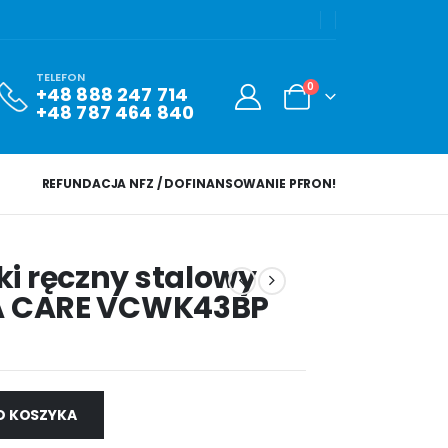
TELEFON
0
+48 888 247 714
+48 787 464 840
REFUNDACJA NFZ / DOFINANSOWANIE PFRON!
ki ręczny stalowy
EA CARE VCWK43BP
O KOSZYKA