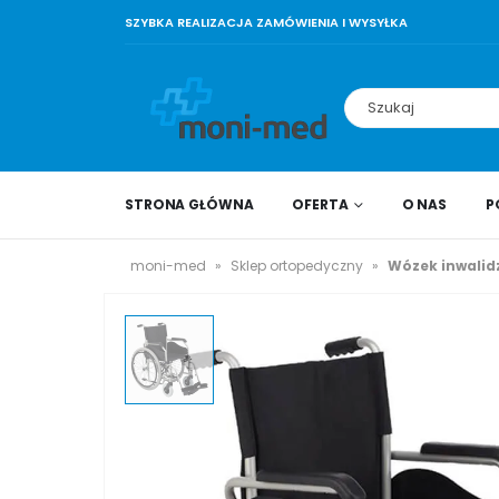
SZYBKA REALIZACJA ZAMÓWIENIA I WYSYŁKA
STRONA GŁÓWNA
OFERTA
O NAS
P
moni-med
»
Sklep ortopedyczny
»
Wózek inwalid