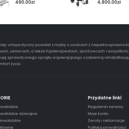
490.00
zł
4,800.00
zł
lep ortopedyczny powstał z myślą o osobach z niepełnosprawnośc
ach, seniorach, a także fizjoterapeutach, sportowcach i wszystkich,
ują sprawdzonego sprzętu wspierającego codzienną rehabilitację
mfort życia.
ORIE
Przydatne linki
nwalidzkie
Regulamin serwisu
nwalidzkie dziecięce
Moje konto
 inwalidzkie
Zwroty i reklamacje
aktywne
Polityka prywatności