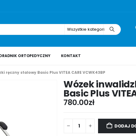
Wszystkie kategorie
ORADNIK ORTOPEDYCZNY
KONTAKT
zki ręczny stalowy Basic Plus VITEA CARE VCWK43BP
Wózek inwalidz
Basic Plus VIT
780.00
zł
DODAJ D