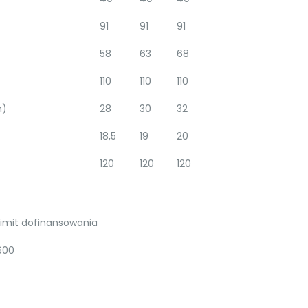
91
91
91
58
63
68
110
110
110
m)
28
30
32
18,5
19
20
120
120
120
Limit dofinansowania
600