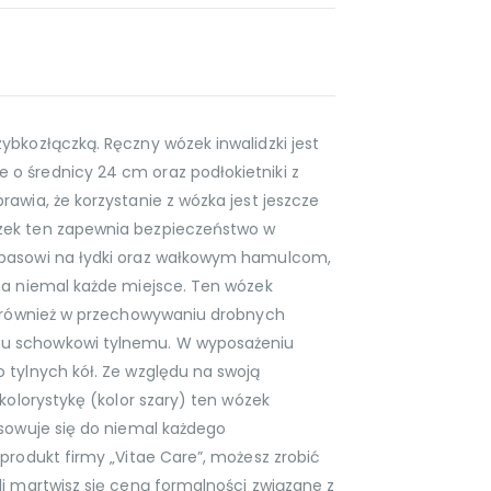
bkozłączką. Ręczny wózek inwalidzki jest
o średnicy 24 cm oraz podłokietniki z
awia, że korzystanie z wózka jest jeszcze
zek ten zapewnia bezpieczeństwo w
 pasowi na łydki oraz wałkowym hamulcom,
na niemal każde miejsce. Ten wózek
y również w przechowywaniu drobnych
u schowkowi tylnemu. W wyposażeniu
 tylnych kół. Ze względu na swoją
kolorystykę (kolor szary) ten wózek
asowuje się do niemal każdego
produkt firmy „Vitae Care”, możesz zrobić
li martwisz się ceną formalności związane z