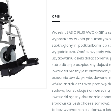
OPIS
Wózek „BASIC PLUS VWCK43B” z szy
wyposażony w koła pneumatyczne 
zaokrąglonymi podkładkami, co spr
wygodniejsze. Oprócz wygody wó
użytkowaniu dzięki dołączonemu
które dbają o bezpieczny dojazd 
inwalidzki ręczny jest niezawodn
przedmiotów dzięki wbudowanem
wózka znajdziesz także pompkę do
stalową konstrukcję i uniwersalną 
inwalidzki ręczny skutecznie dop
środowiska. Jeśli chcesz zamówić 
to bez wychodzenia z domu, a jeś