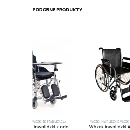
PODOBNE PRODUKTY
 STABILIZACJĄ
WÓZKI INWALIDZKIE
,
WÓZKI STALOWE
W
RECLLINER Wózek inwalidzki z odchylanym oparciem
Wózek inwalidzki AT52312