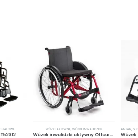
ÓZKI AKTYWNE
,
WÓZKI INWALIDZKIE
ANTAR
,
S.13.01
,
WÓZKI ALUMINIOWE
,
WÓZKI I
Wózek inwalidzki aktywny Offcarr Althea