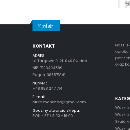
Kontakt
Nasz sk
KONTAKT
opiekun
ADRES:
potrzeb
ul. Targowa 9, 21-040 Świdnik
oraz ko
NIP: 7123404589
Regon: 386571841
Numer :
+48 888 247 714
E-mail:
KATEG
biuro.monimed@gmail.com
Wózki i
Godziny otwarcia sklepu:
Wózki i
PON - PT / 8:00 - 16:00
Skutery
Wózki 