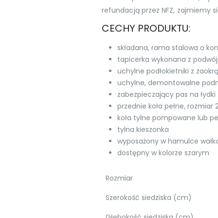
refundacją przez NFZ, zajmiemy si
CECHY PRODUKTU:
składana, rama stalowa o kons
tapicerka wykonana z podwó
uchylne podłokietniki z zaok
uchylne, demontowalne podnóż
zabezpieczający pas na łydki
przednie koła pełne, rozmiar
koła tylne pompowane lub p
tylna kieszonka
wyposażony w hamulce wałk
dostępny w kolorze szarym
Rozmiar
Szerokość siedziska (cm)
Głębokość siedziska (cm)