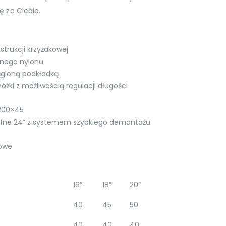
ę za Ciebie.
trukcji krzyżakowej
jnego nylonu
rągloną podkładką
ki z możliwością regulacji długości
 200×45
ełne 24” z systemem szybkiego demontażu
owe
16”
18”
20”
40
45
50
40
40
40