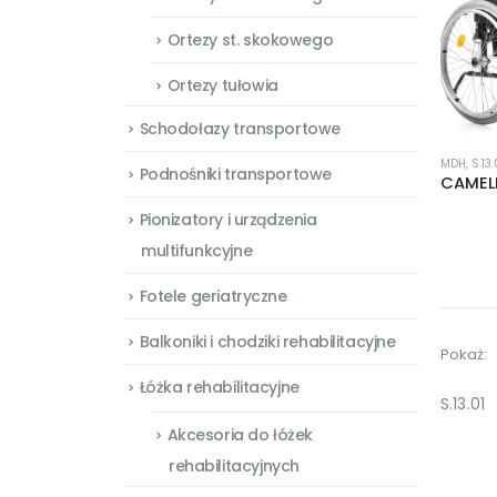
Ortezy st. skokowego
Ortezy tułowia
Schodołazy transportowe
MDH
,
S.13.
Podnośniki transportowe
Pionizatory i urządzenia
multifunkcyjne
Fotele geriatryczne
Balkoniki i chodziki rehabilitacyjne
Pokaż:
Łóżka rehabilitacyjne
S.13.01
Akcesoria do łóżek
rehabilitacyjnych