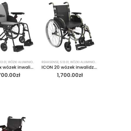
.13.01
,
WÓZKI ALUMINIOWE
REHASENSE
,
S.13.01
,
WÓZKI ALUMINIOWE
ICON 35 lx wózek inwalidzki aluminiowy
ICON 20 wózek inwalidzki aluminiowy
700.00
zł
1,700.00
zł