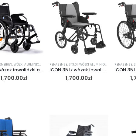
RMEIREN
,
WÓZKI ALUMINIOWE
REHASENSE
,
S.13.01
,
WÓZKI ALUMINIOWE
REHASENSE
,
S
D200 wózek inwalidzki aluminiowy
ICON 35 lx wózek inwalidzki transportowy
1,700.00
zł
1,700.00
zł
1,