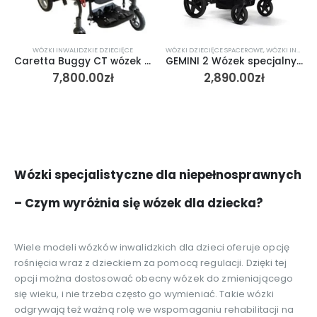
WÓZKI INWALIDZKIE DZIECIĘCE
WÓZKI DZIECIĘCE SPACEROWE
,
WÓZKI INWALIDZKIE
Caretta Buggy CT wózek inwalidzki specjalny LIW CARE
GEMINI 2 Wózek specjalny dla dzieci Vermeiren
7,800.00
zł
2,890.00
zł
Wózki specjalistyczne dla niepełnosprawnych
– Czym wyróżnia się wózek dla dziecka?
Wiele modeli wózków inwalidzkich dla dzieci oferuje opcję
rośnięcia wraz z dzieckiem za pomocą regulacji. Dzięki tej
opcji można dostosować obecny wózek do zmieniającego
się wieku, i nie trzeba często go wymieniać. Takie wózki
odgrywają też ważną rolę we wspomaganiu rehabilitacji na