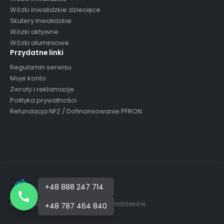
Wózki inwalidzkie dziecięce
Skutery inwalidzkie
Wózki aktywne
Wózki aluminiowe
Przydatne linki
Regulamin serwisu
Moje konto
Zwroty i reklamacje
Polityka prywatności
Refundacja NFZ / Dofinansowanie PFRON
+48 888 247 714
© MONI-MED 2026 Wszelkie prawa zastrzeżone.
+48 787 464 840