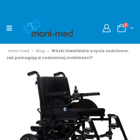
0
moni-med
»
Blog
»
Wózki inwalidzkie a życie codzienne:
Jak pomagają w codziennej mobilności?