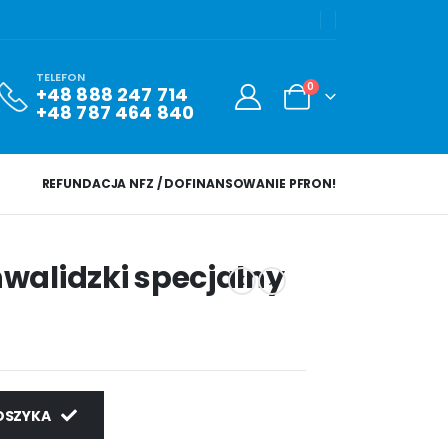
TELEFON
0
+48 888 247 714
+48 787 464 840
REFUNDACJA NFZ / DOFINANSOWANIE PFRON!
walidzki specjalny
OSZYKA