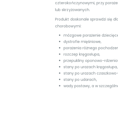
czterokończynowymi, przy poraż
lub skrzyżowanych.
Produkt doskonale sprawdzi się d
chorobowymi:
mózgowe porażenie dziecięc
dystrofie mięśniowe,
porażenia różnego pochodzen
rozczep kręgosłupa,
przepukliny oponowo-rdzenio
stany po urazach kręgosłupa,
stany po urazach czaszkow
stany po udarach,
wady postawy, a w szczególno