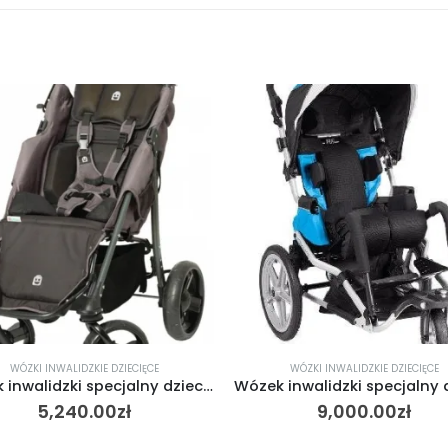
WÓZKI INWALIDZKIE DZIECIĘCE
WÓZKI INWALIDZKIE DZIECIĘCE
Wózek inwalidzki specjalny dziecięcy Eio Meyra
5,240.00
zł
9,000.00
zł