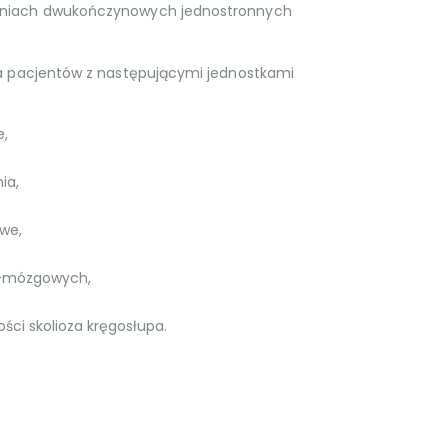
eniach dwukończynowych jednostronnych
la pacjentów z następującymi jednostkami
e,
ia,
we,
o-mózgowych,
ści skolioza kręgosłupa.