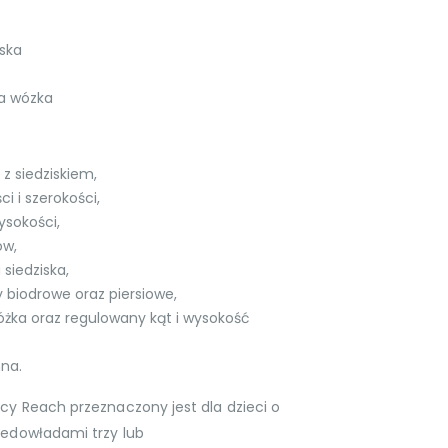
ska
a wózka
z siedziskiem,
i i szerokości,
ysokości,
ów,
siedziska,
 biodrowe oraz piersiowe,
żka oraz regulowany kąt i wysokość
na.
ęcy Reach przeznaczony jest dla dzieci o
iedowładami trzy lub