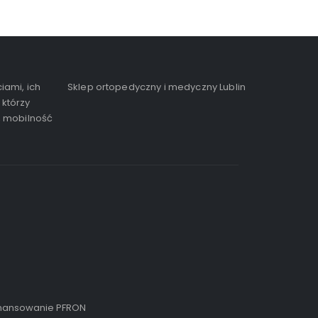
iami, ich
Sklep ortopedyczny i medyczny Lublin
 którzy
, mobilność
inansowanie PFRON