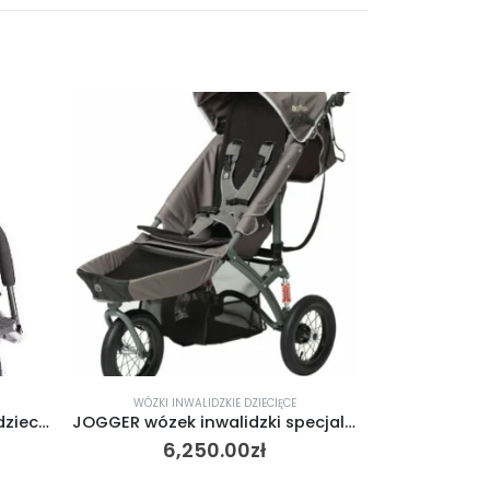
WÓZKI INWALIDZKIE DZIECIĘCE
WÓZKI IN
Wózek inwalidzki specjalny dziecięcy Dyno LIW Care
JOGGER wózek inwalidzki specjalny dziecięcy MEYRA
6,250.00
zł
5