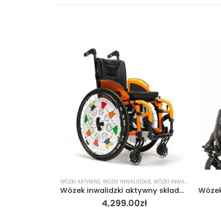
WÓZKI AKTYWNE
,
WÓZKI INWALIDZKIE
,
WÓZKI INWALIDZKIE DZIECIĘCE
Wózek inwalidzki aktywny składany TRIGO T Vermeiren
4,299.00
zł