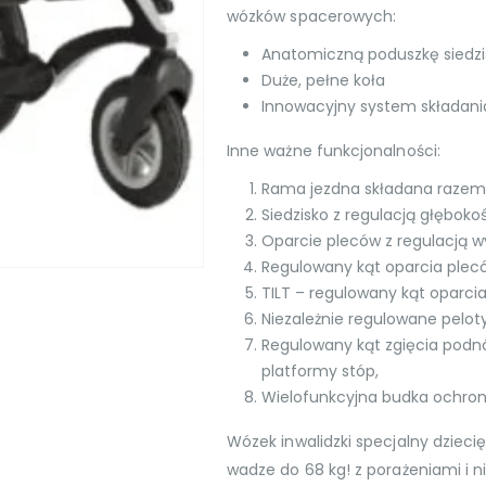
wózków spacerowych:
Anatomiczną poduszkę siedzi
Duże, pełne koła
Innowacyjny system składani
Inne ważne funkcjonalności:
Rama jezdna składana razem 
Siedzisko z regulacją głębokośc
Oparcie pleców z regulacją w
Regulowany kąt oparcia plec
TILT – regulowany kąt oparcia 
Niezależnie regulowane peloty
Regulowany kąt zgięcia podnó
platformy stóp,
Wielofunkcyjna budka ochron
Wózek inwalidzki specjalny dzieci
wadze do 68 kg! z porażeniami i n