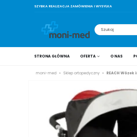
SZYBKA REALIZACJA ZAMÓWIENIA I WYSYŁKA
STRONA GŁÓWNA
OFERTA
O NAS
P
moni-med
»
Sklep ortopedyczny
»
REACH Wózek in