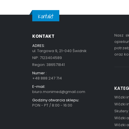
Kontakt
Nasz sk
KONTAKT
opiekun
ADRES:
potrzeb
ul. Targowa 9, 21-040 Świdnik
oraz ko
NIP: 7123404589
Regon: 386571841
Numer :
+48 888 247 714
E-mail:
KATEG
biuro.monimed@gmail.com
Wózki i
Godziny otwarcia sklepu:
Wózki i
PON - PT / 8:00 - 16:00
Skutery
Wózki 
Wózki 