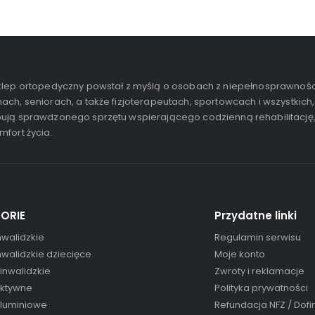
lep ortopedyczny powstał z myślą o osobach z niepełnosprawnośc
ach, seniorach, a także fizjoterapeutach, sportowcach i wszystkich,
ują sprawdzonego sprzętu wspierającego codzienną rehabilitację
mfort życia.
ORIE
Przydatne linki
nwalidzkie
Regulamin serwisu
nwalidzkie dziecięce
Moje konto
 inwalidzkie
Zwroty i reklamacje
aktywne
Polityka prywatności
aluminiowe
Refundacja NFZ / Dof