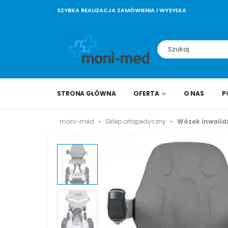
SZYBKA REALIZACJA ZAMÓWIENIA I WYSYŁKA
STRONA GŁÓWNA
OFERTA
O NAS
P
moni-med
»
Sklep ortopedyczny
»
Wózek inwalid