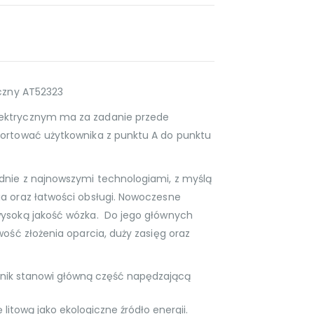
yczny AT52323
ektrycznym ma za zadanie przede
portować użytkownika z punktu A do punktu
dnie z najnowszymi technologiami, z myślą
a oraz łatwości obsługi. Nowoczesne
wysoką jakość wózka. Do jego głównych
wość złożenia oparcia, duży zasięg oraz
lnik stanowi główną część napędzającą
itową jako ekologiczne źródło energii.