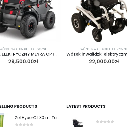
WÓZKI INWALIDZKIE ELEKTRYCZNE
WÓZKI INWALIDZKIE ELEKTRYCZN
Wózek inwalidzki elektryczny LIW Care SPARKY
22,000.00
zł
9,750.00
10,000.00
zł
SELLING PRODUCTS
LATEST PRODUCTS
Żel HyperOil 30 ml Tubka
0
out of 5