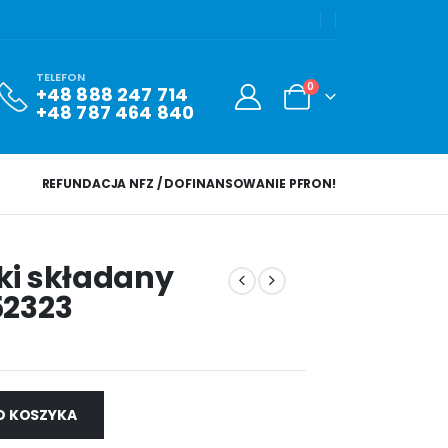
TELEFON
0
+48 888 247 714
+48 787 464 840
REFUNDACJA NFZ / DOFINANSOWANIE PFRON!
ki składany
52323
O KOSZYKA