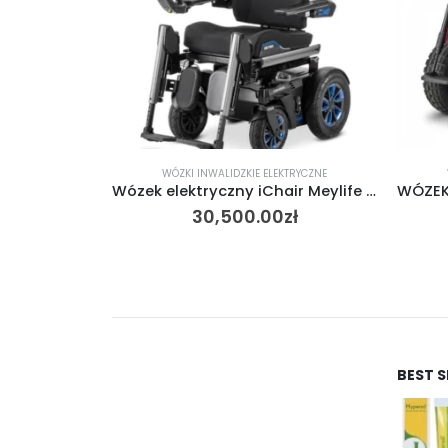
KTRYCZNE
WÓZKI INWALIDZKIE ELEKTRYCZNE
Wózek elektryczny iChair Meylife Meyra
WÓZEK ELEKTRYCZNY MEYRA OPTIMUS 2
zł
29,500.00
zł
BEST 