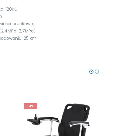
a: 120KG
h
 wielokierunkowe;
U (2,4MPa-2,7MPa)
 ładowaniu: 25 km