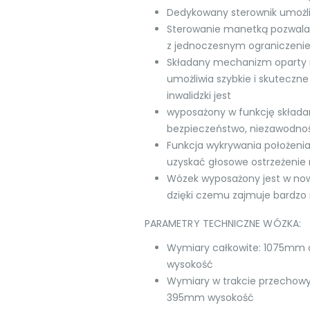
Dedykowany sterownik umożliw
Sterowanie manetką pozwala n
z jednoczesnym ograniczenie
Składany mechanizm oparty 
umożliwia szybkie i skuteczne
inwalidzki jest
wyposażony w funkcję składani
bezpieczeństwo, niezawodność
Funkcja wykrywania położeni
uzyskać głosowe ostrzeżenie 
Wózek wyposażony jest w now
dzięki czemu zajmuje bardzo
PARAMETRY TECHNICZNE WÓZKA:
Wymiary całkowite: 1075mm
wysokość
Wymiary w trakcie przechow
395mm wysokość