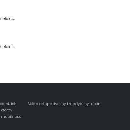
Wózek inwalidzki elektryczny - FLASH-TIM
Wózek inwalidzki elektryczny - FortiGO
iami, ich
Sklep ortopedyczny i medyczny Lublin
 którzy
, mobilność