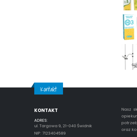
Kontakt
Nasz sk
KONTAKT
opiekun
ADRES:
potrzeb
ul. Targowa 9, 21-040 Świdnik
oraz ko
NIP: 7123404589