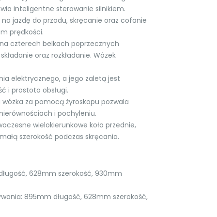
ia inteligentne sterowanie silnikiem.
a jazdę do przodu, skręcanie oraz cofanie
m prędkości.
na czterech belkach poprzecznych
 składanie oraz rozkładanie. Wózek
a elektrycznego, a jego zaletą jest
 i prostota obsługi.
a wózka za pomocą żyroskopu pozwala
nierównościach i pochyleniu.
oczesne wielokierunkowe koła przednie,
 małą szerokość podczas skręcania.
 długość, 628mm szerokość, 930mm
ywania: 895mm długość, 628mm szerokość,