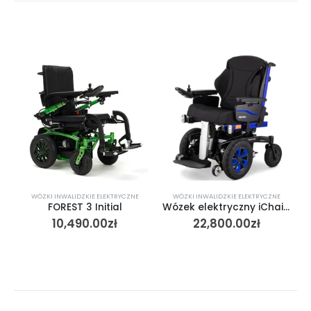
WÓZKI INWALIDZKIE ELEKTRYCZNE
WÓZKI INWALIDZKIE ELEKTRYCZNE
W
FOREST 3 Initial
Wózek elektryczny iChair MC Front Meyra
10,490.00
zł
22,800.00
zł