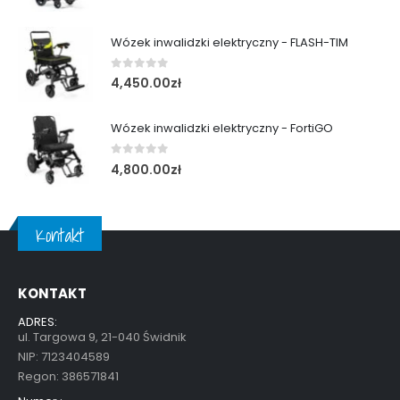
Wózek inwalidzki elektryczny - FLASH-TIM
0
out of 5
4,450.00
zł
Wózek inwalidzki elektryczny - FortiGO
0
out of 5
4,800.00
zł
Kontakt
KONTAKT
ADRES:
ul. Targowa 9, 21-040 Świdnik
NIP: 7123404589
Regon: 386571841