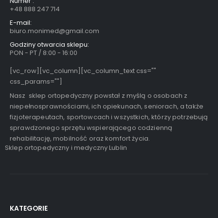
Numer :
+48 888 247 714
E-mail:
biuro.monimed@gmail.com
Godziny otwarcia sklepu:
PON - PT / 8:00 - 16:00
[vc_row][vc_column][vc_column_text css=""
css_params=""]
Nasz sklep ortopedyczny powstał z myślą o osobach z
niepełnosprawnościami, ich opiekunach, seniorach, a także
fizjoterapeutach, sportowcach i wszystkich, którzy potrzebują
sprawdzonego sprzętu wspierającego codzienną
rehabilitację, mobilność oraz komfort życia.
Sklep ortopedyczny i medyczny Lublin
KATEGORIE