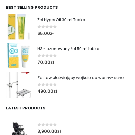
BEST SELLING PRODUCTS
Żel HyperOil 30 ml Tubka
0
out of 5
65.00
zł
H3 - ozonowany żel 50 ml tubka
0
out of 5
70.00
zł
Zestaw ułatwiający wejście do wanny- schodek z poręczą
0
out of 5
490.00
zł
LATEST PRODUCTS
0
out of 5
8,900.00
zł