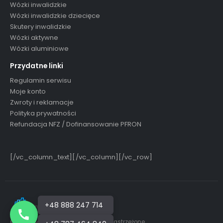
Wózki inwalidzkie
Wózki inwalidzkie dziecięce
Skutery inwalidzkie
Wózki aktywne
Wózki aluminiowe
Przydatne linki
Regulamin serwisu
Moje konto
Zwroty i reklamacje
Polityka prywatności
Refundacja NFZ / Dofinansowanie PFRON
[/vc_column_text][/vc_column][/vc_row]
+48 888 247 714
© MONI-MED 2026 Wszelkie prawa zastrzeżone.