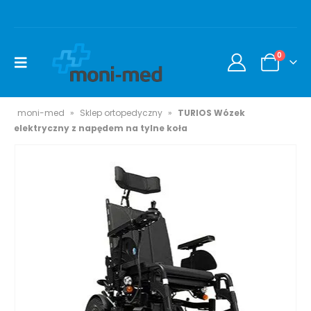
0
moni-med
»
Sklep ortopedyczny
»
TURIOS Wózek
elektryczny z napędem na tylne koła