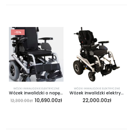
-13%
WÓZKI INWALIDZKIE ELEKTRYCZNE
WÓZKI INWALIDZKIE ELEKTRYCZNE
Wózek inwalidzki o napędzie elektrycznym MODERN (PCBL 1600/1800)
Wózek inwalidzki elektryczny LIW Care SPARKY
10,690.00
zł
22,000.00
zł
12,300.00
zł