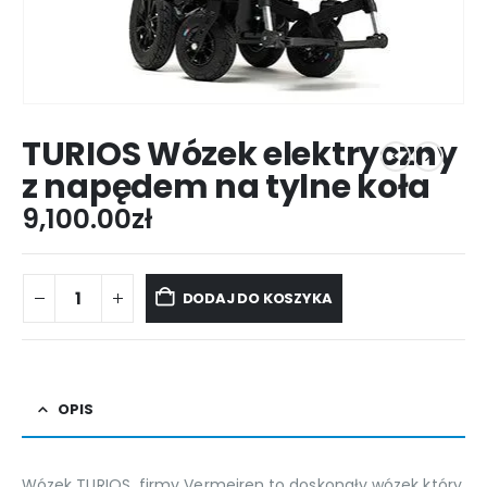
TURIOS Wózek elektryczny
z napędem na tylne koła
9,100.00
zł
DODAJ DO KOSZYKA
OPIS
Wózek TURIOS firmy Vermeiren to doskonały wózek który