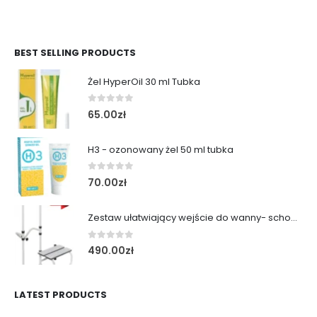
BEST SELLING PRODUCTS
Żel HyperOil 30 ml Tubka
0
out of 5
65.00
zł
H3 - ozonowany żel 50 ml tubka
0
out of 5
70.00
zł
Zestaw ułatwiający wejście do wanny- schodek z poręczą
0
out of 5
490.00
zł
LATEST PRODUCTS