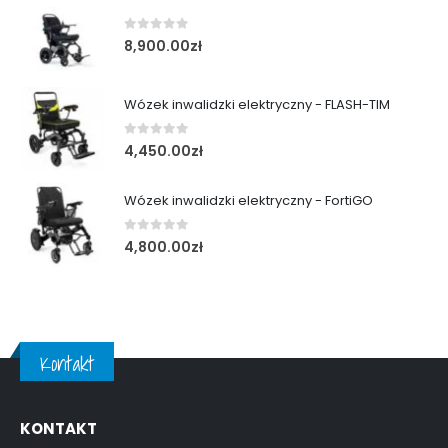
0
out of 5
8,900.00
zł
Wózek inwalidzki elektryczny - FLASH-TIM
0
out of 5
4,450.00
zł
Wózek inwalidzki elektryczny - FortiGO
0
out of 5
4,800.00
zł
Kontakt
KONTAKT