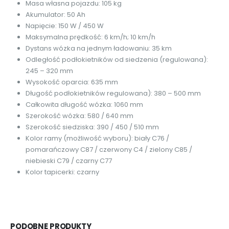
Masa własna pojazdu: 105 kg
Akumulator: 50 Ah
Napięcie: 150 W / 450 W
Maksymalna prędkość: 6 km/h; 10 km/h
Dystans wózka na jednym ładowaniu: 35 km
Odległość podłokietników od siedzenia (regulowana):
245 – 320 mm
Wysokość oparcia: 635 mm
Długość podłokietników regulowana): 380 – 500 mm
Całkowita długość wózka: 1060 mm
Szerokość wózka: 580 / 640 mm
Szerokość siedziska: 390 / 450 / 510 mm
Kolor ramy (możliwość wyboru): biały C76 /
pomarańczowy C87 / czerwony C4 / zielony C85 /
niebieski C79 / czarny C77
Kolor tapicerki: czarny
PODOBNE PRODUKTY