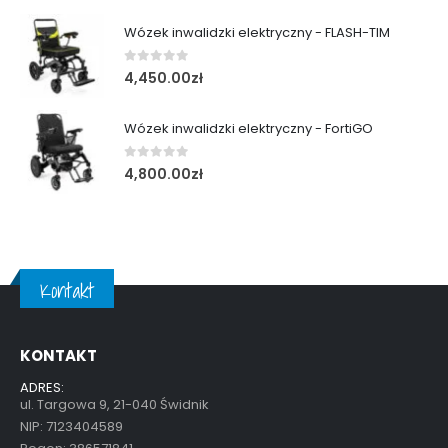
Wózek inwalidzki elektryczny - FLASH-TIM
0
out of 5
4,450.00
zł
Wózek inwalidzki elektryczny - FortiGO
0
out of 5
4,800.00
zł
Kontakt
KONTAKT
ADRES:
ul. Targowa 9, 21-040 Świdnik
NIP: 7123404589