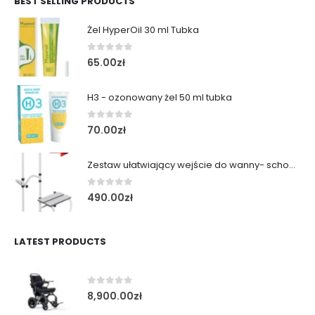
BEST SELLING PRODUCTS
Żel HyperOil 30 ml Tubka
0
out of 5
65.00
zł
H3 - ozonowany żel 50 ml tubka
0
out of 5
70.00
zł
Zestaw ułatwiający wejście do wanny- schodek z poręczą
0
out of 5
490.00
zł
LATEST PRODUCTS
0
out of 5
8,900.00
zł