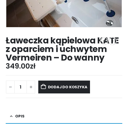
Ławeczka kąpielowa KATE
z oparciem i uchwytem
Vermeiren – Do wanny
349.00
zł
DODAJ DO KOSZYKA
OPIS