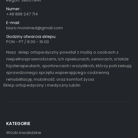
Regon: 386571841
Numer :
+48 888 247 714
E-mail:
biuro.monimed@gmail.com
Godziny otwarcia sklepu:
PON - PT / 8:00 - 16:00
Nasz sklep ortopedyczny powstał z myślą o osobach z
niepełnosprawnościami, ich opiekunach, seniorach, a także
fizjoterapeutach, sportowcach i wszystkich, którzy potrzebują
sprawdzonego sprzętu wspierającego codzienną
rehabilitację, mobilność oraz komfort życia.
Sklep ortopedyczny i medyczny Lublin
KATEGORIE
Wózki inwalidzkie