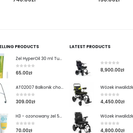
SELLING PRODUCTS
LATEST PRODUCTS
Żel HyperOil 30 ml Tubka
0
out of 5
8,900.00
zł
0
out of 5
65.00
zł
AT02007 Balkonik chodzik rehabilitacyjny cztery koła obrotowe i kulka
0
out of 5
0
out of 5
309.00
zł
4,450.00
zł
H3 - ozonowany żel 50 ml tubka
0
out of 5
0
out of 5
70.00
zł
4,800.00
zł