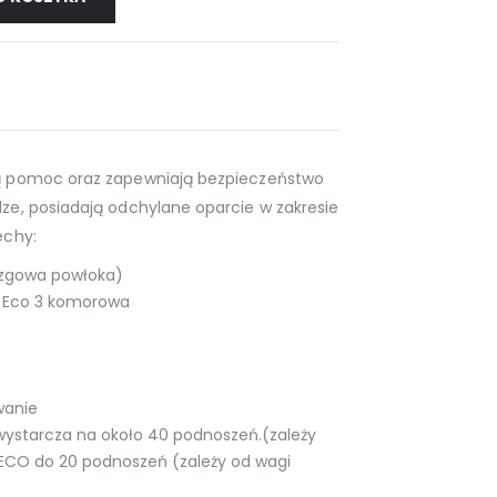
ają pomoc oraz zapewniają bezpieczeństwo
dze, posiadają odchylane oparcie w zakresie
echy:
lizgowa powłoka)
a Eco 3 komorowa
wanie
wystarcza na około 40 podnoszeń.(zależy
 ECO do 20 podnoszeń (zależy od wagi