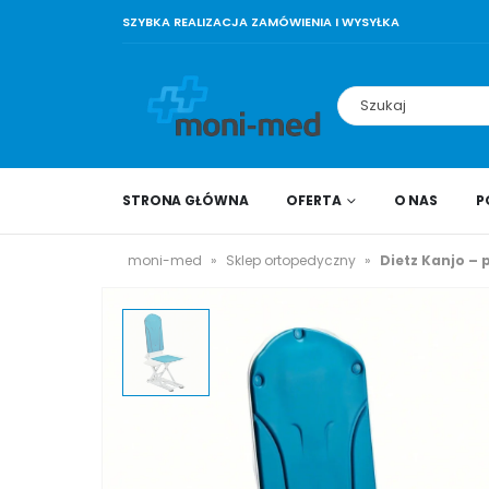
SZYBKA REALIZACJA ZAMÓWIENIA I WYSYŁKA
STRONA GŁÓWNA
OFERTA
O NAS
P
moni-med
»
Sklep ortopedyczny
»
Dietz Kanjo – 