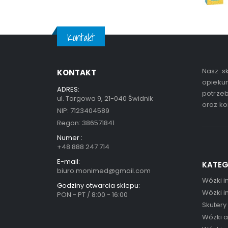
Kontakt
Nasz sk
KONTAKT
opiekun
ADRES:
potrzeb
ul. Targowa 9, 21-040 Świdnik
oraz ko
NIP: 7123404589
Regon: 386571841
Numer :
+48 888 247 714
E-mail:
KATEG
biuro.monimed@gmail.com
Wózki i
Godziny otwarcia sklepu:
Wózki i
PON - PT / 8:00 - 16:00
Skutery
Wózki 