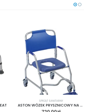
SPRZĘT SANITARNY
S
ASTON WÓZEK PRYSZNICOWY NA KÓŁKACH OBANA
Wózek sanitarny CLUB XXL
888.00
zł