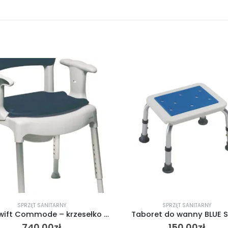
SPRZĘT SANITARNY
SPRZĘT SANITARNY
oret do wanny BLUE SEAT
150.00
zł
720.00
zł