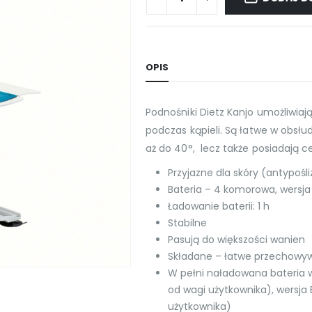
OPIS
Podnośniki Dietz Kanjo umożliwi
podczas kąpieli. Są łatwe w obsłu
aż do 40°, lecz także posiadają c
Przyjazne dla skóry (antypoś
Bateria – 4 komorowa, wersj
Ładowanie baterii: 1 h
Stabilne
Pasują do większości wanien
Składane – łatwe przechowy
W pełni naładowana bateria 
od wagi użytkownika), wersja
użytkownika)