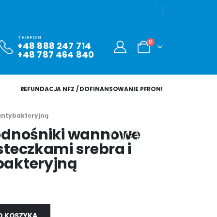
TELEFON
0
+48 888 247 714
+48 787 464 840
REFUNDACJA NFZ / DOFINANSOWANIE PFRON!
 antybakteryjną
podnośniki wannowe
steczkami srebra i
bakteryjną
O KOSZYKA