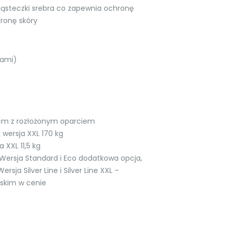
cząsteczki srebra co zapewnia ochronę
hronę skóry
kami)
 cm z rozłożonym oparciem
 wersja XXL 170 kg
 XXL 11,5 kg
: Wersja Standard i Eco dodatkowa opcja,
rsja Silver Line i Silver Line XXL –
rskim w cenie