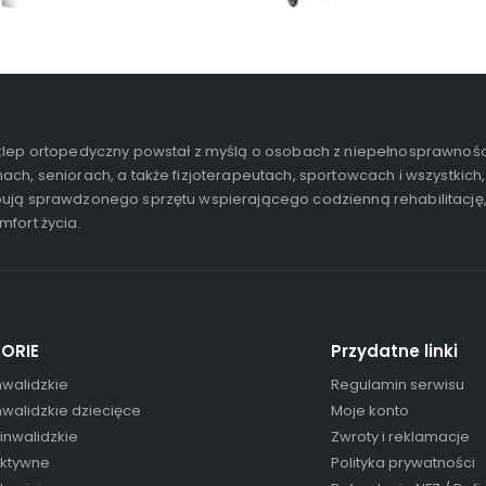
lep ortopedyczny powstał z myślą o osobach z niepełnosprawnośc
ach, seniorach, a także fizjoterapeutach, sportowcach i wszystkich,
ują sprawdzonego sprzętu wspierającego codzienną rehabilitację
mfort życia.
ORIE
Przydatne linki
nwalidzkie
Regulamin serwisu
nwalidzkie dziecięce
Moje konto
 inwalidzkie
Zwroty i reklamacje
aktywne
Polityka prywatności