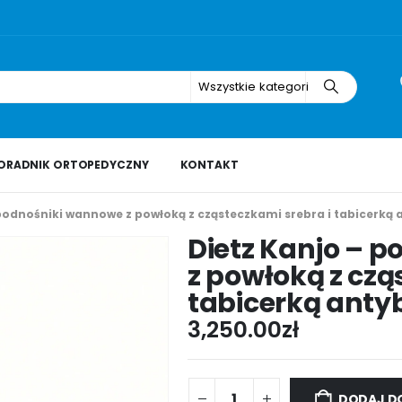
Wszystkie kategorie
ORADNIK ORTOPEDYCZNY
KONTAKT
podnośniki wannowe z powłoką z cząsteczkami srebra i tabicerką
Dietz Kanjo – 
z powłoką z czą
tabicerką anty
3,250.00
zł
DODAJ D