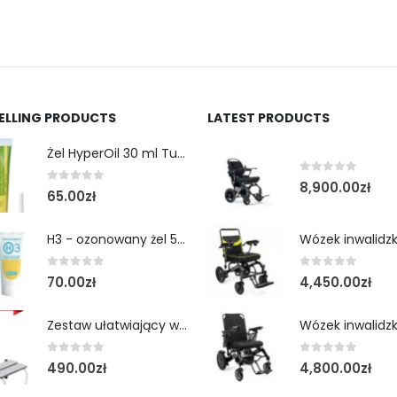
SELLING PRODUCTS
LATEST PRODUCTS
Żel HyperOil 30 ml Tubka
0
out of 5
8,900.00
zł
0
out of 5
65.00
zł
H3 - ozonowany żel 50 ml tubka
0
out of 5
0
out of 5
70.00
zł
4,450.00
zł
Zestaw ułatwiający wejście do wanny- schodek z poręczą
0
out of 5
0
out of 5
490.00
zł
4,800.00
zł