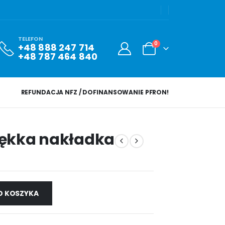
TELEFON
0
+48 888 247 714
+48 787 464 840
REFUNDACJA NFZ / DOFINANSOWANIE PFRON!
iękka nakładka
O KOSZYKA