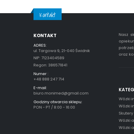
Kontakt
Nasz sk
KONTAKT
opiekun
ADRES:
potrzeb
ul. Targowa 9, 21-040 Świdnik
oraz ko
NIP: 7123404589
Regon: 386571841
Numer :
+48 888 247 714
E-mail:
KATEG
biuro.monimed@gmail.com
Wózki i
Godziny otwarcia sklepu:
Wózki i
PON - PT / 8:00 - 16:00
Skutery
Wózki 
Wózki 