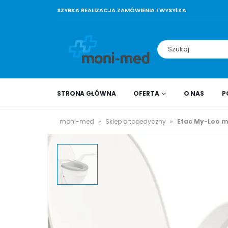
SZYBKA REALIZACJA ZAMÓWIENIA I WYSYŁKA
STRONA GŁÓWNA
OFERTA
O NAS
P
moni-med
»
Sklep ortopedyczny
»
Etac My-Loo m