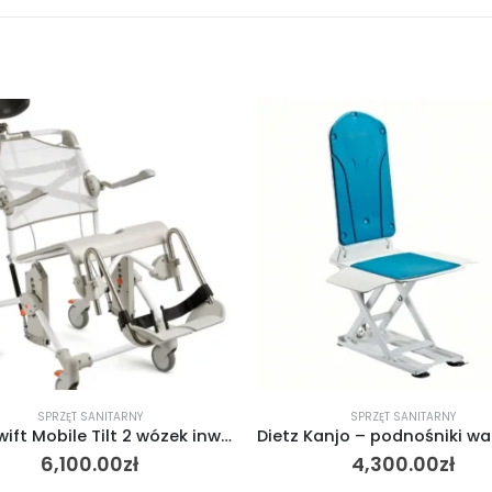
SPRZĘT SANITARNY
SPRZĘT SANITARNY
Dietz Kanjo – podnośniki wannowe z powłoką z cząsteczkami srebra i tapicerką antybakteryjną XXL
4,300.00
zł
360.00
zł