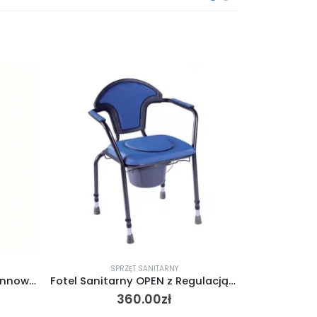
SPRZĘT SANITARNY
S
Fotel Sanitarny OPEN z Regulacją Wysokości
Etac Rex – poręcz ułatwiająca korzystanie z toalety
800.00
zł