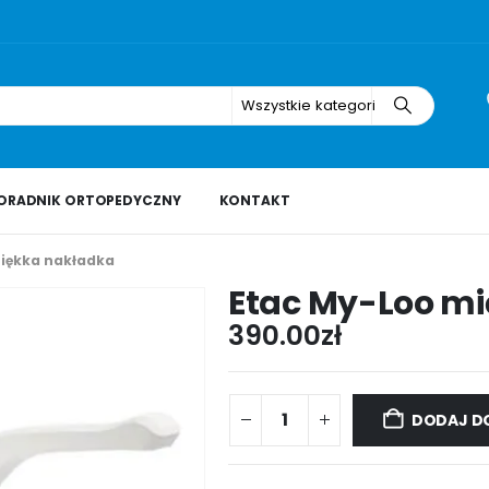
Wszystkie kategorie
ORADNIK ORTOPEDYCZNY
KONTAKT
iękka nakładka
Etac My-Loo m
390.00
zł
DODAJ D