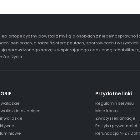
lep ortopedyczny powstał z myślą o osobach z niepełnosprawnośc
ach, seniorach, a także fizjoterapeutach, sportowcach i wszystkich,
ują sprawdzonego sprzętu wspierającego codzienną rehabilitację
mfort życia.
ORIE
Przydatne linki
nwalidzkie
Regulamin serwisu
nwalidzkie dziecięce
Moje konto
 inwalidzkie
Zwroty i reklamacje
aktywne
Polityka prywatności
aluminiowe
Refundacja NFZ / Dof