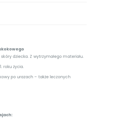
u skokowego
 skóry dziecka. Z wytrzymałego materiału.
. roku życia.
okowy po urazach – także leczonych
sjach: