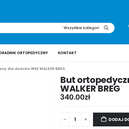
Wszystkie kategorie
ORADNIK ORTOPEDYCZNY
KONTAKT
zny dla dziecka WEE WALKER BREG
But ortopedycz
WALKER BREG
340.00
zł
DODAJ D