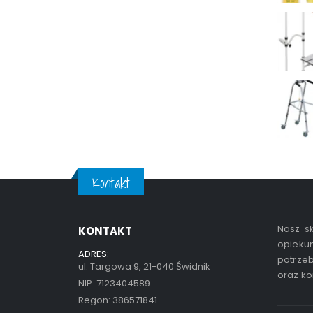
Kontakt
Nasz sk
KONTAKT
opiekun
ADRES:
potrzeb
ul. Targowa 9, 21-040 Świdnik
oraz ko
NIP: 7123404589
Regon: 386571841