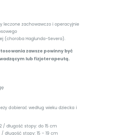
py leczone zachowawczo i operacyjnie
ipsowego
wej (choroba Haglunda-Severa).
j stosowania zawsze powinny być
wadzącym lub fizjoterapeutą.
gę
eży dobierać według wieku dziecka i
 2 / długość stopy: do 15 cm
6 / długość stopy: 15 – 19 cm