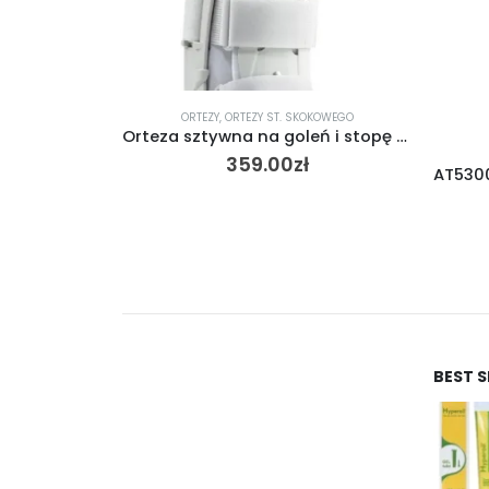
OKOWEGO
Orteza sztywna na goleń i stopę dla diabetyków AT53028
ORTEZY
,
ORTEZY KOLANA
AT53002 Orteza stawu kolanowego z regulacją ruchomości
275.00
zł
BEST 