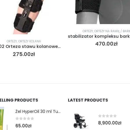
ORTEZY
,
ORTEZY NA RAMIĘ / BARK
ORTEZY
stabilizator kompleksu barkowego / SHOULDER WRAP
Opaska Na Udo / TS-
470.00
zł
230.00
zł
SELLING PRODUCTS
LATEST PRODUCTS
Żel HyperOil 30 ml Tubka
0
out of 5
8,900.00
zł
0
out of 5
65.00
zł