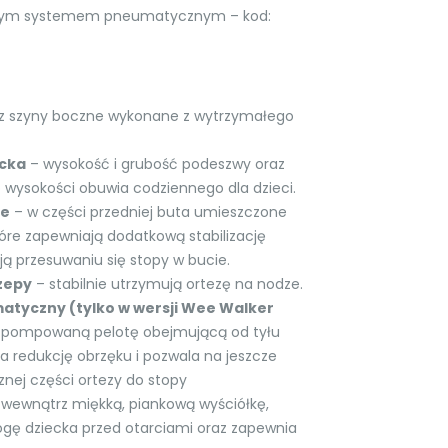
ym systemem pneumatycznym – kod:
z szyny boczne wykonane z wytrzymałego
ecka
– wysokość i grubość podeszwy oraz
 wysokości obuwia codziennego dla dzieci.
ie
– w części przedniej buta umieszczone
tóre zapewniają dodatkową stabilizację
ą przesuwaniu się stopy w bucie.
zepy
– stabilnie utrzymują ortezę na nodze.
yczny (tylko w wersji Wee Walker
, pompowaną pelotę obejmującą od tyłu
a redukcję obrzęku i pozwala na jeszcze
nej części ortezy do stopy
wewnątrz miękką, piankową wyściółkę,
ogę dziecka przed otarciami oraz zapewnia