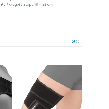
– 9,5 / długość stopy: 19 – 22 cm
BRA