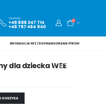
TELEFON
0
+48 888 247 714
+48 787 464 840
REFUNDACJA NFZ / DOFINANSOWANIE PFRON!
ny dla dziecka WEE
O KOSZYKA