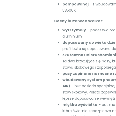
pompowanej
– z wbudowan
58500X
Cechy buta Wee Walker:
wytrzymały
– podeszwa ora
aluminium.
dopasowany do wieku dzi
profil buta są dopasowane do
skuteczne unieruchomien
są dwa krzyżujące się pasy, k
stawu skokowego i zapobiegaj
pasy zapinane na mocne r
wbudowany system pneumat
AIR)
– but posiada specjalną
staw skokowy. Pelota zapewni
lepsze dopasowanie wewnętrz
miękka wyściółka
– but ma 
która świetnie zabezpiecza n