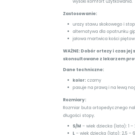
wysoki komfort użytkowania.
Zastosowanie:
urazy stawu skokowego i sto
alternatywa dla opatrunku g
jałowa martwica kości pięto
WAŻNE: Dobór ortezy i czas je
skonsultowane z lekarzem pro
Dane techniczne:
kolor:
czarny
pasuje na prawą i na lewą no
Rozmiary:
Rozmiar buta ortopedycznego nal
długości stopy.
S/M
– wiek dziecka (lata): 1 –
L
– wiek dziecka (lata): 2,5 – 