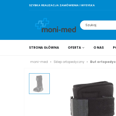
SZYBKA REALIZACJA ZAMÓWIENIA I WYSYŁKA
STRONA GŁÓWNA
OFERTA
O NAS
P
moni-med
»
Sklep ortopedyczny
»
But ortopedyc