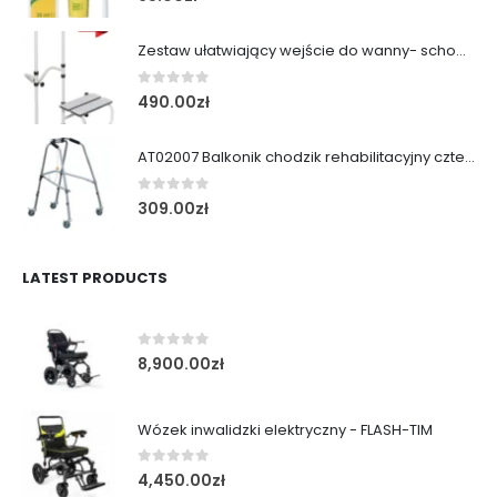
Zestaw ułatwiający wejście do wanny- schodek z poręczą
0
out of 5
490.00
zł
AT02007 Balkonik chodzik rehabilitacyjny cztery koła obrotowe i kulka
0
out of 5
309.00
zł
LATEST PRODUCTS
0
out of 5
8,900.00
zł
Wózek inwalidzki elektryczny - FLASH-TIM
0
out of 5
4,450.00
zł