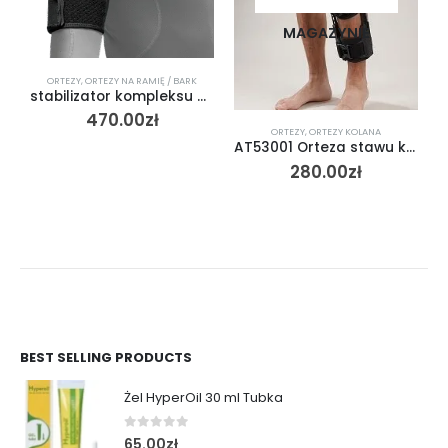
MAGAZYNIE
ORTEZY
,
ORTEZY NA RAMIĘ / BARK
stabilizator kompleksu barkowego / SHOULDER WRAP
470.00
zł
ORTEZY
,
ORTEZY KOLANA
AT53001 Orteza stawu kolanowego z regulacją ruchomości JABa
280.00
zł
BEST SELLING PRODUCTS
Żel HyperOil 30 ml Tubka
0
out of 5
65.00
zł