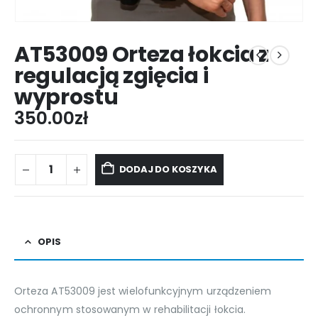
AT53009 Orteza łokcia z
regulacją zgięcia i
wyprostu
350.00
zł
DODAJ DO KOSZYKA
OPIS
Orteza AT53009 jest wielofunkcyjnym urządzeniem
ochronnym stosowanym w rehabilitacji łokcia.