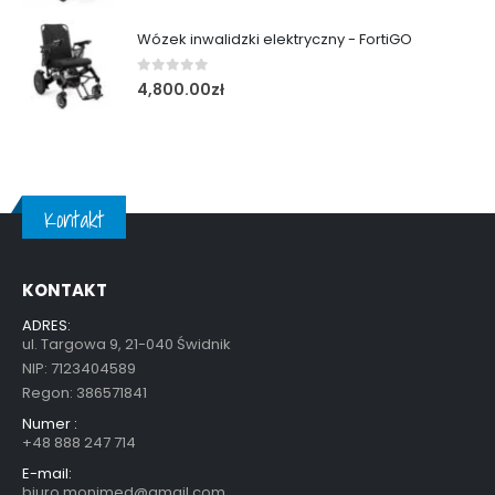
Wózek inwalidzki elektryczny - FortiGO
0
out of 5
4,800.00
zł
Kontakt
KONTAKT
ADRES:
ul. Targowa 9, 21-040 Świdnik
NIP: 7123404589
Regon: 386571841
Numer :
+48 888 247 714
E-mail:
biuro.monimed@gmail.com