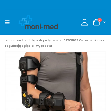
0
moni-med
»
Sklep ortopedyczny
»
AT53009 Orteza łokcia z
regulacją zgięcia i wyprostu