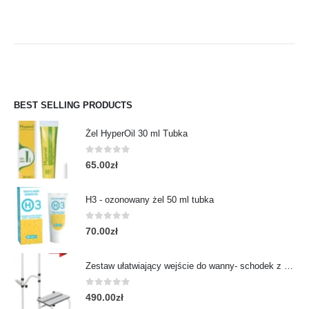
BEST SELLING PRODUCTS
Żel HyperOil 30 ml Tubka
0
out of 5
65.00
zł
H3 - ozonowany żel 50 ml tubka
0
out of 5
70.00
zł
Zestaw ułatwiający wejście do wanny- schodek z poręczą
0
out of 5
490.00
zł