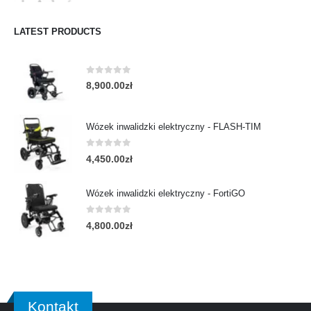
LATEST PRODUCTS
0
out of 5
8,900.00
zł
Wózek inwalidzki elektryczny - FLASH-TIM
0
out of 5
4,450.00
zł
Wózek inwalidzki elektryczny - FortiGO
0
out of 5
4,800.00
zł
Kontakt