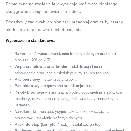
Pelota tylna na zawiasie kulowym daje możliwość idealnego
skorygowania złego ustawienia miednicy.
Dodatkowy zagłówek do pionizacji przedniej oraz duży, czarny
stolik z miską poprawia komfort pacjenta.
Wyposażenie standardowe:
Rama –
możliwość odwiedzenia kończyn dolnych oraz kąta
pionizacji 90° do -15°
Wsparcie tułowia oraz bioder –
stabilizacja bioder;
odpowiednia stabilizacja miednicy; duży zakres regulacji
Pas piersiowy –
stabilizacja tułowia
Pas biodrowy –
poprawiona stabilizacja bioder
Peloty biodrowe –
stabilizacja bioder; odpowiednia stabilizacja
miednicy; duży zakres regulacji; możliwość asymetrycznych
ustawień
Nakolanniki –
wielopozycyjne nakolanniki pozwalają na
prawidłowe ustawienie kończyn dolnych
Paski do stóp (komplet 4 szt.) –
stabilizacja stóp
Platformy stóp –
możliwość ustawienia dowolnych korekcyjnych