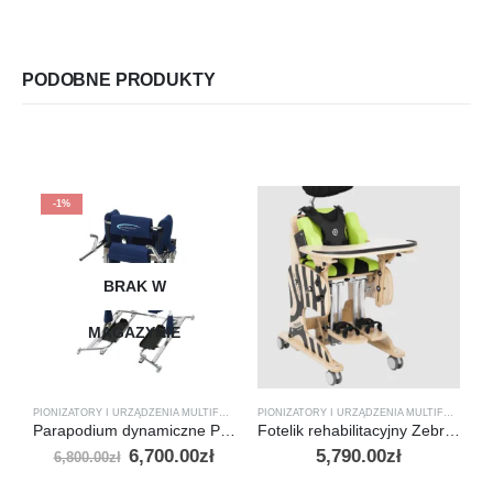
PODOBNE PRODUKTY
-1%
BRAK W
MAGAZYNIE
PIONIZATORY I URZĄDZENIA MULTIFUNKCYJNE
PIONIZATORY I URZĄDZENIA MULTIFUNKCYJNE
Parapodium dynamiczne PD Vitea Care
Fotelik rehabilitacyjny Zebra Invento Akces-Med
6,700.00
zł
5,790.00
zł
6,800.00
zł