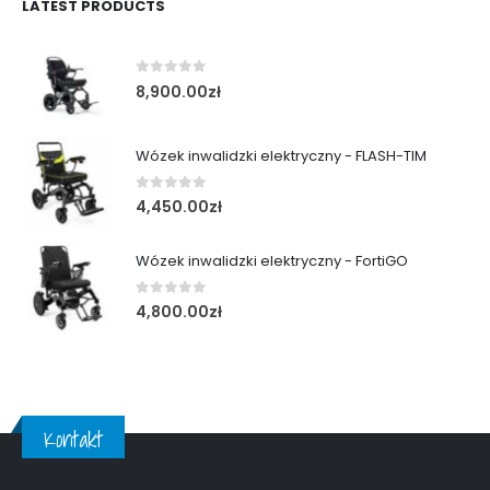
LATEST PRODUCTS
0
out of 5
8,900.00
zł
Wózek inwalidzki elektryczny - FLASH-TIM
0
out of 5
4,450.00
zł
Wózek inwalidzki elektryczny - FortiGO
0
out of 5
4,800.00
zł
Kontakt