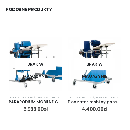
PODOBNE PRODUKTY
BRAK W
BRAK W
MAGAZYNIE
MAGAZYNIE
PIONIZATORY I URZĄDZENIA MULTIFUNKCYJNE
PIONIZATORY I URZĄDZENIA MULTIFUNKCYJNE
PARAPODIUM MOBILNE COMBO [ PJMC ]
Pionizator mobilny parapodium mobilne ze stolikiem [PJMP] VITEA CARE
5,999.00
zł
4,400.00
zł