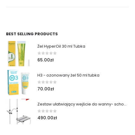
BEST SELLING PRODUCTS
Żel HyperOil 30 ml Tubka
0
out of 5
65.00
zł
H3 - ozonowany żel 50 ml tubka
0
out of 5
70.00
zł
Zestaw ułatwiający wejście do wanny- schodek z poręczą
0
out of 5
490.00
zł