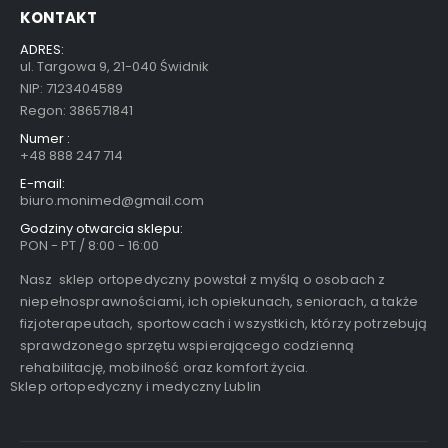
KONTAKT
ADRES:
ul. Targowa 9, 21-040 Świdnik
NIP: 7123404589
Regon: 386571841
Numer :
+48 888 247 714
E-mail:
biuro.monimed@gmail.com
Godziny otwarcia sklepu:
PON - PT / 8:00 - 16:00
Nasz sklep ortopedyczny powstał z myślą o osobach z
niepełnosprawnościami, ich opiekunach, seniorach, a także
fizjoterapeutach, sportowcach i wszystkich, którzy potrzebują
sprawdzonego sprzętu wspierającego codzienną
rehabilitację, mobilność oraz komfort życia.
Sklep ortopedyczny i medyczny Lublin