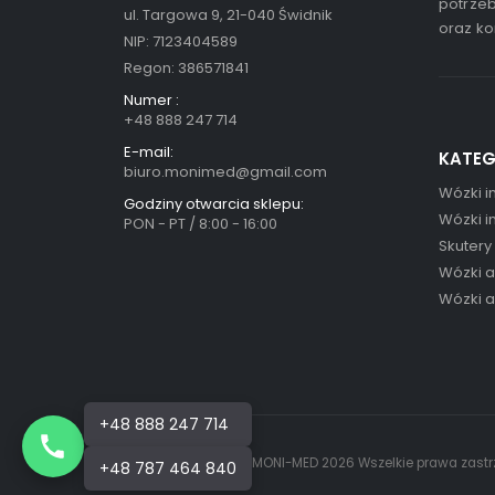
potrzeb
ul. Targowa 9, 21-040 Świdnik
oraz ko
NIP: 7123404589
Regon: 386571841
Numer :
+48 888 247 714
E-mail:
KATEG
biuro.monimed@gmail.com
Wózki i
Godziny otwarcia sklepu:
Wózki i
PON - PT / 8:00 - 16:00
Skutery
Wózki 
Wózki 
+48 888 247 714
© MONI-MED 2026 Wszelkie prawa zastr
+48 787 464 840