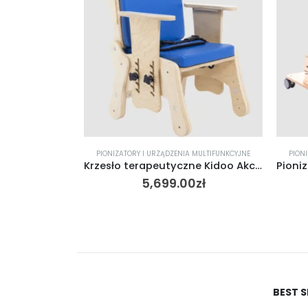
PIONIZATORY I URZĄDZENIA MULTIFUNKCYJNE
PION
Krzesło terapeutyczne Kidoo Akcess Med r.1
5,699.00
zł
BEST 