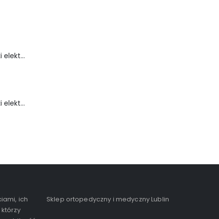
Wózek inwalidzki elektryczny - FLASH-TIM
Wózek inwalidzki elektryczny - FortiGO
iami, ich
Sklep ortopedyczny i medyczny Lublin
 którzy