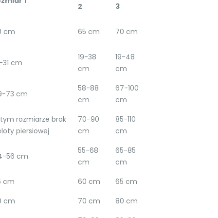
ozmiar 1
2
3
0 cm
65 cm
70 cm
19-38
19-48
9-31 cm
cm
cm
58-88
67-100
9-73 cm
cm
cm
 tym rozmiarze brak
70-90
85-110
loty piersiowej
cm
cm
55-68
65-85
4-56 cm
cm
cm
6 cm
60 cm
65 cm
0 cm
70 cm
80 cm