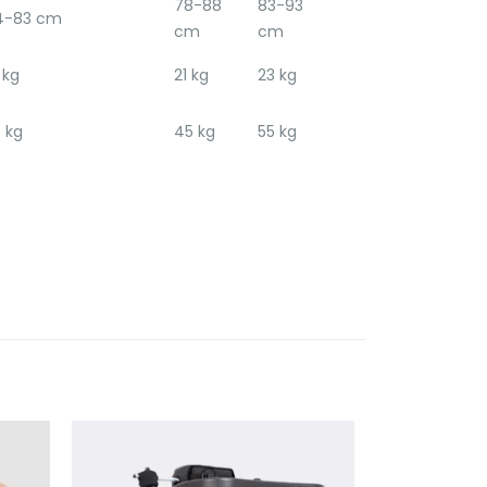
78-88
83-93
4-83 cm
cm
cm
 kg
21 kg
23 kg
 kg
45 kg
55 kg