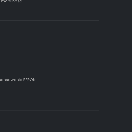
, mobilność
inansowanie PFRON