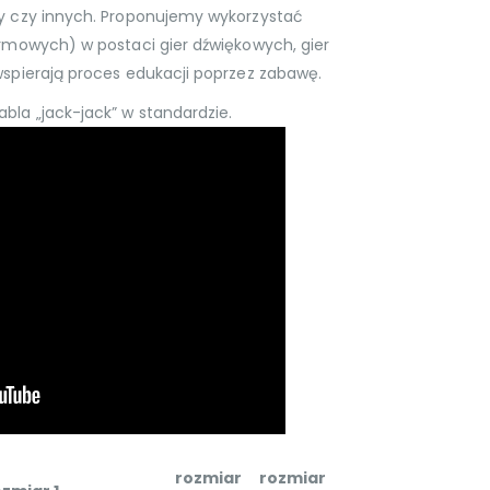
dy czy innych. Proponujemy wykorzystać
armowych) w postaci gier dźwiękowych, gier
wspierają proces edukacji poprzez zabawę.
bla „jack-jack” w standardzie.
rozmiar
rozmiar