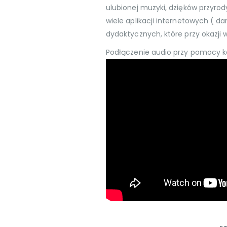
ulubionej muzyki, dzięków przyro
wiele aplikacji internetowych ( d
dydaktycznych, które przy okazji 
Podłączenie audio przy pomocy ka