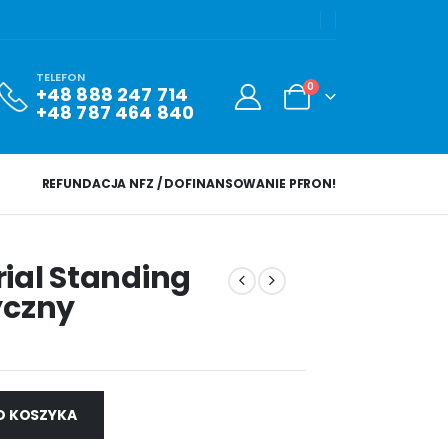
TELEFON
0
+48 888 247 714
+48 787 464 840
REFUNDACJA NFZ / DOFINANSOWANIE PFRON!
ial Standing
yczny
O KOSZYKA