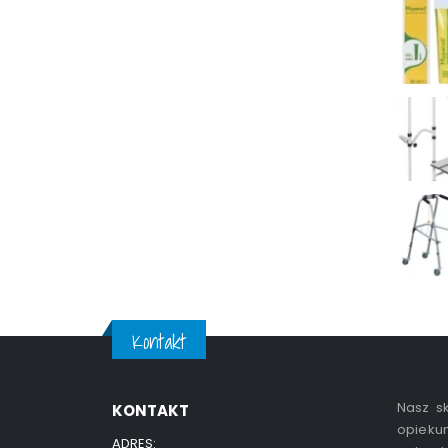
Kontakt
Nasz sk
KONTAKT
opiekun
ADRES: