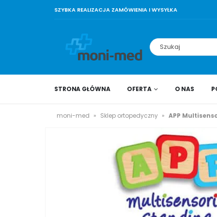
SZYBKA REALIZACJA ZAMÓWIENIA I WYSYŁKA
STRONA GŁÓWNA
OFERTA
O NAS
P
moni-med
»
Sklep ortopedyczny
»
APP Multisenso