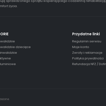
ują sprawdzonego sprzętu wspierającego codzienną rehabilitację
mfort życia.
ORIE
Przydatne linki
nwalidzkie
Regulamin serwisu
nwalidzkie dziecięce
Moje konto
 inwalidzkie
Zwroty i reklamacje
aktywne
Polityka prywatności
aluminiowe
Refundacja NFZ / Dof
zeżone.