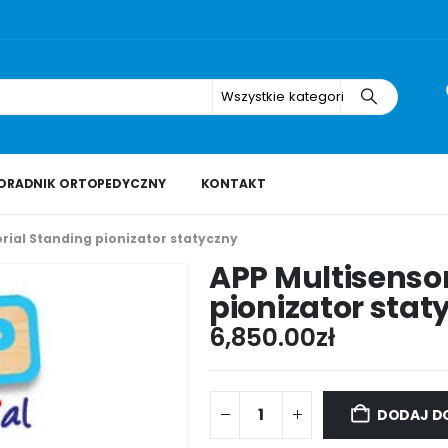
Wszystkie kategorie
ORADNIK ORTOPEDYCZNY
KONTAKT
rial Standing pionizator statyczny
APP Multisensor
pionizator stat
6,850.00
zł
DODAJ D