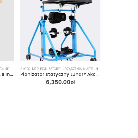
CYJNE
AKCES-MED
,
PIONIZATORY I URZĄDZENIA MULTIFUNKCYJNE
PIONIZATORY I 
PIONIZATOR dla dzieci KOTEK II Invento Akces Med r.1
Pionizator statyczny Lunar® Akces-Med
6,350.00
zł
4