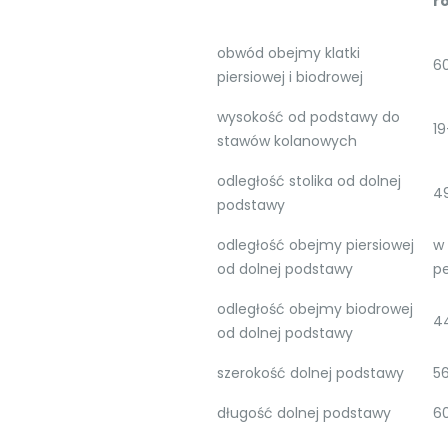
r
obwód obejmy klatki
6
piersiowej i biodrowej
wysokość od podstawy do
1
stawów kolanowych
odległość stolika od dolnej
4
podstawy
odległość obejmy piersiowej
w
od dolnej podstawy
pe
odległość obejmy biodrowej
4
od dolnej podstawy
szerokość dolnej podstawy
5
długość dolnej podstawy
6