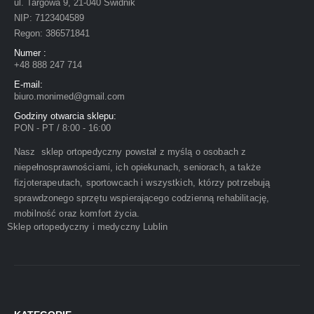
ul. Targowa 9, 21-040 Świdnik
NIP: 7123404589
Regon: 386571841
Numer :
+48 888 247 714
E-mail:
biuro.monimed@gmail.com
Godziny otwarcia sklepu:
PON - PT / 8:00 - 16:00
Nasz sklep ortopedyczny powstał z myślą o osobach z
niepełnosprawnościami, ich opiekunach, seniorach, a także
fizjoterapeutach, sportowcach i wszystkich, którzy potrzebują
sprawdzonego sprzętu wspierającego codzienną rehabilitację,
mobilność oraz komfort życia.
Sklep ortopedyczny i medyczny Lublin