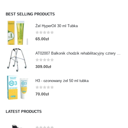
BEST SELLING PRODUCTS
Żel HyperOil 30 ml Tubka
0
out of 5
65.00
zł
AT02007 Balkonik chodzik rehabilitacyjny cztery koła obrotowe i kulka
0
out of 5
309.00
zł
H3 - ozonowany żel 50 ml tubka
0
out of 5
70.00
zł
LATEST PRODUCTS