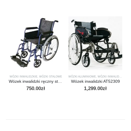
WÓZKI INWALIDZKIE
,
WÓZKI STALOWE
WÓZKI ALUMINIOWE
,
WÓZKI INWALIDZKIE
W
Wózek inwalidzki ręczny stalowy New Classic (wheelchair)
Wózek inwalidzki AT52309
750.00
zł
1,299.00
zł