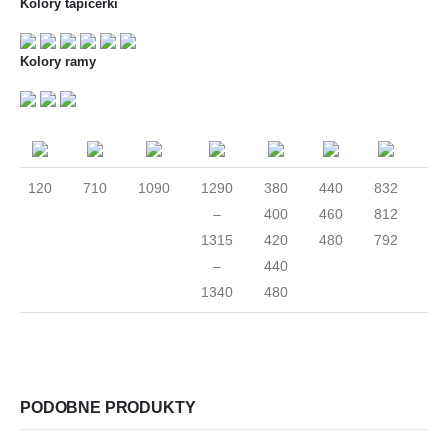
Kolory tapicerki
Kolory ramy
120
710
1090
1290
380
440
832
0°
–
400
460
812
–
1315
420
480
792
40
–
440
1340
480
PODOBNE PRODUKTY