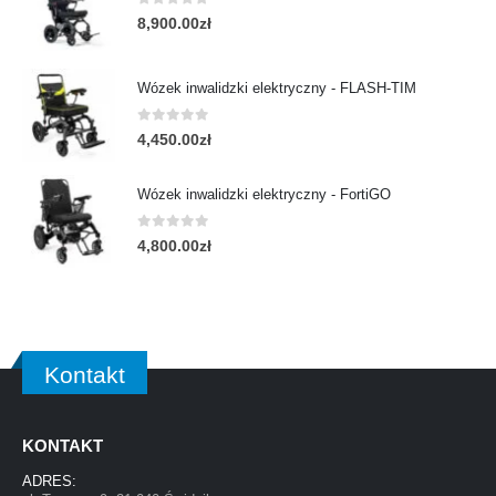
0
out of 5
8,900.00
zł
Wózek inwalidzki elektryczny - FLASH-TIM
0
out of 5
4,450.00
zł
Wózek inwalidzki elektryczny - FortiGO
0
out of 5
4,800.00
zł
Kontakt
KONTAKT
ADRES: