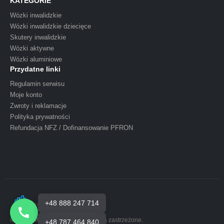
KATEGORIE
Wózki inwalidzkie
Wózki inwalidzkie dziecięce
Skutery inwalidzkie
Wózki aktywne
Wózki aluminiowe
Przydatne linki
Regulamin serwisu
Moje konto
Zwroty i reklamacje
Polityka prywatności
Refundacja NFZ / Dofinansowanie PFRON
+48 888 247 714
© MONI-MED 2026 Wszelkie prawa zastrzeżone.
+48 787 464 840