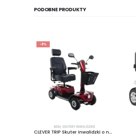
PODOBNE PRODUKTY
-8%
IDZKIE
,
VERMEIREN
MDH
,
SKUTERY INWALIDZKIE
kuterów
CLEVER TRIP Skuter inwalidzki o napędzie elektrycznym