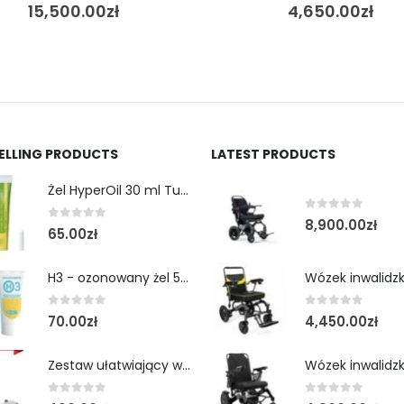
15,500.00
zł
4,650.00
zł
SELLING PRODUCTS
LATEST PRODUCTS
Żel HyperOil 30 ml Tubka
0
out of 5
8,900.00
zł
0
out of 5
65.00
zł
H3 - ozonowany żel 50 ml tubka
0
out of 5
0
out of 5
70.00
zł
4,450.00
zł
Zestaw ułatwiający wejście do wanny- schodek z poręczą
0
out of 5
0
out of 5