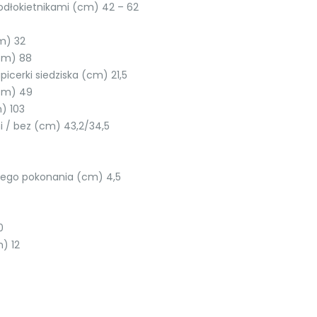
odłokietnikami (cm) 42 – 62
m) 32
cm) 88
icerki siedziska (cm) 21,5
cm) 49
) 103
 / bez (cm) 43,2/34,5
nego pokonania (cm) 4,5
0
) 12