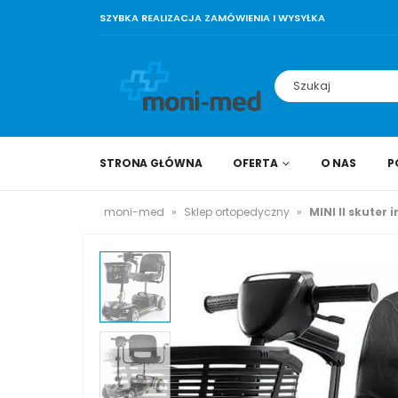
SZYBKA REALIZACJA ZAMÓWIENIA I WYSYŁKA
STRONA GŁÓWNA
OFERTA
O NAS
P
moni-med
»
Sklep ortopedyczny
»
MINI II skuter