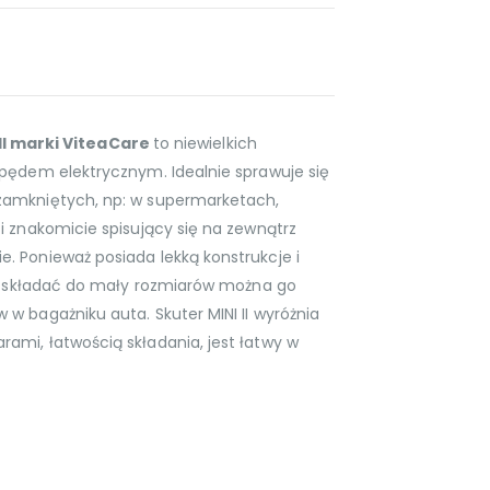
 II marki ViteaCare
to niewielkich
pędem elektrycznym. Idealnie sprawuje się
zamkniętych, np: w supermarketach,
i znakomicie spisujący się na zewnątrz
 Ponieważ posiada lekką konstrukcje i
ób składać do mały rozmiarów można go
w bagażniku auta. Skuter MINI II wyróżnia
mi, łatwością składania, jest łatwy w