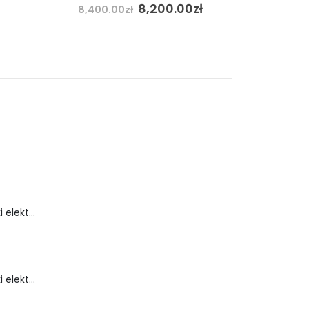
8,200.00
zł
8,400.00
zł
Wózek inwalidzki elektryczny - FLASH-TIM
Wózek inwalidzki elektryczny - FortiGO