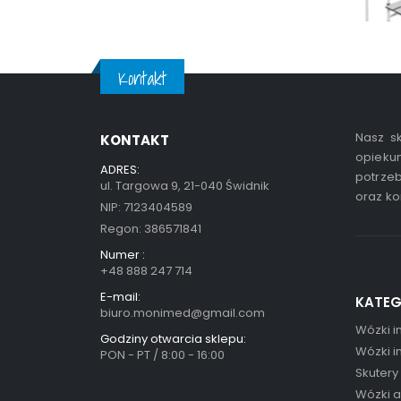
Kontakt
Nasz sk
KONTAKT
opiekun
ADRES:
potrzeb
ul. Targowa 9, 21-040 Świdnik
oraz ko
NIP: 7123404589
Regon: 386571841
Numer :
+48 888 247 714
E-mail:
KATEG
biuro.monimed@gmail.com
Wózki i
Godziny otwarcia sklepu:
Wózki i
PON - PT / 8:00 - 16:00
Skutery
Wózki 