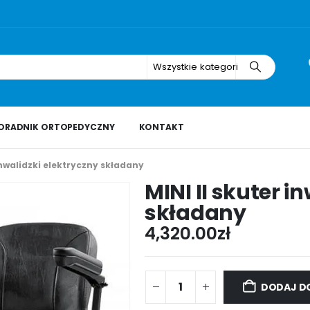
Wszystkie kategorie
ORADNIK ORTOPEDYCZNY
KONTAKT
 inwalidzki elektryczny składany
MINI II skuter i
składany
4,320.00
zł
DODAJ D