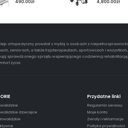
490.00
zł
4,800.00
zł
lep ortopedyczny powstał z myślą o osobach z niepełnosprawnośc
ach, seniorach, a także fizjoterapeutach, sportowcach i wszystkich,
ują sprawdzonego sprzętu wspierającego codzienną rehabilitację
mfort życia.
ORIE
Przydatne linki
nwalidzkie
Regulamin serwisu
nwalidzkie dziecięce
Moje konto
 inwalidzkie
Zwroty i reklamacje
aktywne
Polityka prywatności