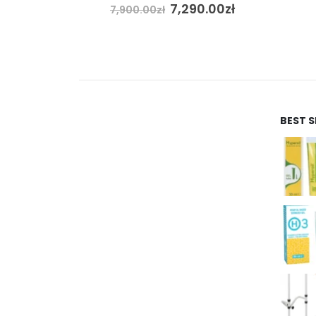
ł
7,290.00
zł
7,900.00
zł
BEST 