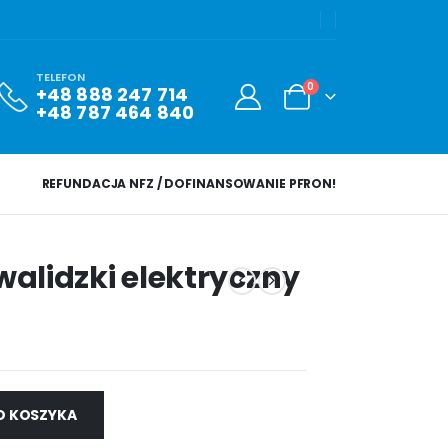
TELEFON
0
+48 888 247 714
+48 787 464 840
REFUNDACJA NFZ / DOFINANSOWANIE PFRON!
nwalidzki elektryczny
O KOSZYKA