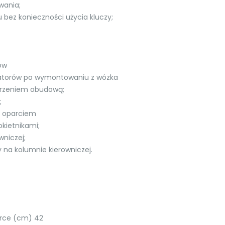
owania;
 bez konieczności użycia kluczy;
ów
atorów po wymontowaniu z wózka
erzeniem obudową;
;
m oparciem
okietnikami;
wniczej;
na kolumnie kierowniczej.
erce (cm) 42