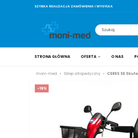
SZYBKA REALIZACJA ZAMÓWIENIA I WYSYŁKA
STRONA GŁÓWNA
OFERTA
O NAS
P
moni-med
»
Sklep ortopedyczny
»
CERES SE Skut
-16%