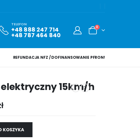
TELEFON
0
+48 888 247 714
+48 787 464 840
REFUNDACJA NFZ / DOFINANSOWANIE PFRON!
r elektryczny 15km/h
zł
O KOSZYKA