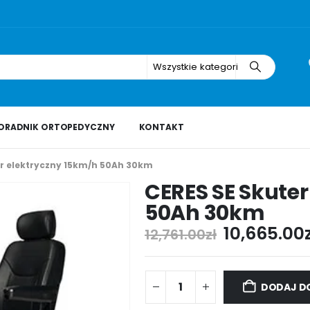
Wszystkie kategorie
ORADNIK ORTOPEDYCZNY
KONTAKT
er elektryczny 15km/h 50Ah 30km
CERES SE Skute
50Ah 30km
10,665.00
12,761.00
zł
DODAJ D