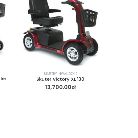
SKUT
SKUTERY INWALIDZKIE
ler
Sk
Skuter Victory XL 130
15
13,700.00
zł