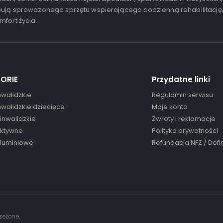
ują sprawdzonego sprzętu wspierającego codzienną rehabilitację
mfort życia.
ORIE
Przydatne linki
nwalidzkie
Regulamin serwisu
nwalidzkie dziecięce
Moje konto
 inwalidzkie
Zwroty i reklamacje
aktywne
Polityka prywatności
aluminiowe
Refundacja NFZ / Dof
zeżone.