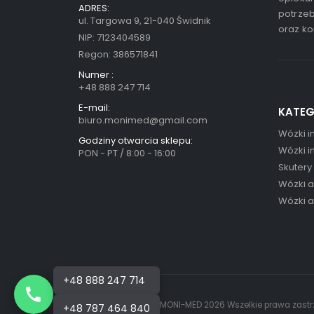
ADRES:
potrzeb
ul. Targowa 9, 21-040 Świdnik
oraz ko
NIP: 7123404589
Regon: 386571841
Numer :
+48 888 247 714
E-mail:
KATEG
biuro.monimed@gmail.com
Wózki i
Godziny otwarcia sklepu:
Wózki i
PON - PT / 8:00 - 16:00
Skutery
Wózki 
Wózki 
+48 888 247 714
© MONI-MED 2026 Wszelkie prawa zastr
+48 787 464 840