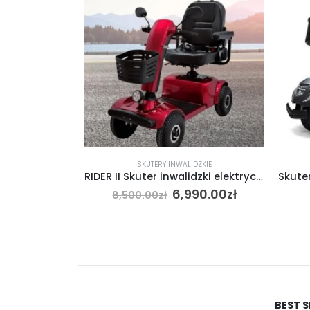
SKUTERY INWALIDZKIE
RIDER II Skuter inwalidzki elektryczny czterokołowy W4025 MDH
6,990.00
zł
8,500.00
zł
BEST 