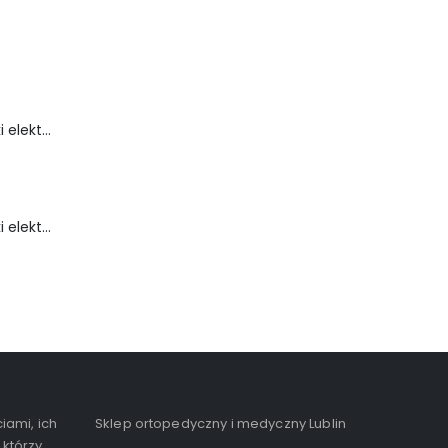
Wózek inwalidzki elektryczny - FLASH-TIM
Wózek inwalidzki elektryczny - FortiGO
iami, ich
Sklep ortopedyczny i medyczny Lublin
 którzy