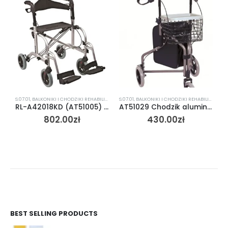
S.07.01
,
BALKONIKI I CHODZIKI REHABILITACYJNE
S.07.01
,
BALKONIKI I CHODZIKI REHABILITACYJNE
RL-A42018KD (AT51005) Chodzik aluminiowy, czterokołowy
AT51029 Chodzik aluminiowy trójkołowy
802.00
zł
430.00
zł
BEST SELLING PRODUCTS