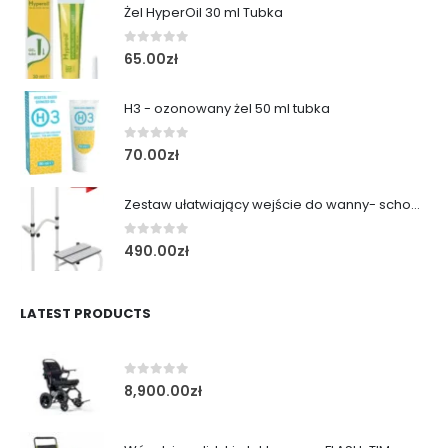
Żel HyperOil 30 ml Tubka
0
out of 5
65.00
zł
H3 - ozonowany żel 50 ml tubka
0
out of 5
70.00
zł
Zestaw ułatwiający wejście do wanny- schodek z poręczą
0
out of 5
490.00
zł
LATEST PRODUCTS
0
out of 5
8,900.00
zł