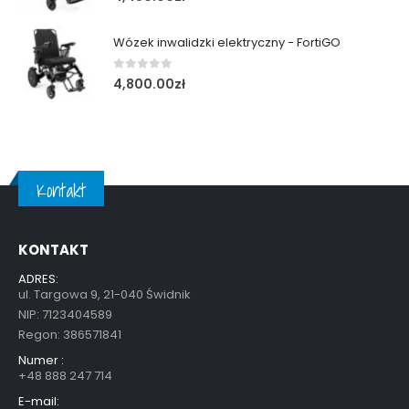
Wózek inwalidzki elektryczny - FortiGO
0
out of 5
4,800.00
zł
Kontakt
KONTAKT
ADRES:
ul. Targowa 9, 21-040 Świdnik
NIP: 7123404589
Regon: 386571841
Numer :
+48 888 247 714
E-mail: