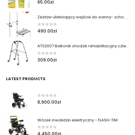
0
out of 5
65.00
zł
Zestaw ułatwiający wejście do wanny- schodek z poręczą
0
out of 5
490.00
zł
AT02007 Balkonik chodzik rehabilitacyjny cztery koła obrotowe i kulka
0
out of 5
309.00
zł
LATEST PRODUCTS
0
out of 5
8,900.00
zł
Wózek inwalidzki elektryczny - FLASH-TIM
0
out of 5
4,450.00
zł