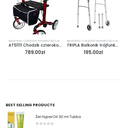
BALKONIKI I CHODZIKI REHABILITACYJNE
,
S.07.01
BALKONIKI I CHODZIKI REHABILITACYJNE
,
MDH
A
,
AT51111 Chodzik czterokołowy składany
TRIPLA Balkonik trójfunkcyjny
789.00
zł
195.00
zł
BEST SELLING PRODUCTS
Żel HyperOil 30 ml Tubka