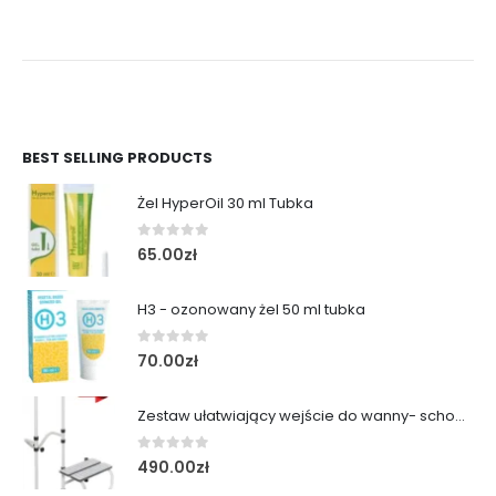
BEST SELLING PRODUCTS
Żel HyperOil 30 ml Tubka
0
out of 5
65.00
zł
H3 - ozonowany żel 50 ml tubka
0
out of 5
70.00
zł
Zestaw ułatwiający wejście do wanny- schodek z poręczą
0
out of 5
490.00
zł