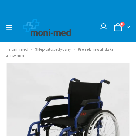
0
moni-med
»
Sklep ortopedyczny
»
Wózek inwalidzki
AT52303