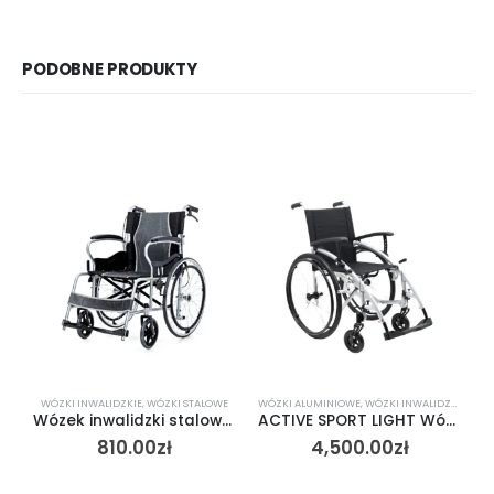
PODOBNE PRODUKTY
WÓZKI INWALIDZKIE
,
WÓZKI STALOWE
WÓZKI ALUMINIOWE
,
WÓZKI INWALIDZKIE
W
Wózek inwalidzki stalowy, ultralekki AT52301
ACTIVE SPORT LIGHT Wózek inwalidzki aluminiowy Viteacare
810.00
zł
4,500.00
zł