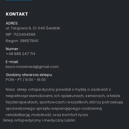
KONTAKT
ADRES:
ul. Targowa 9, 21-040 Świdnik
NIP: 7123404589
Regon: 386571841
Numer :
+48 888 247 714
E-mail:
biuro.monimed@gmail.com
Godziny otwarcia sklepu:
PON - PT / 8:00 - 16:00
Nasz sklep ortopedyczny powstał z myślą o osobach z
niepełnosprawnościami, ich opiekunach, seniorach, a także
fizjoterapeutach, sportowcach i wszystkich, którzy potrzebują
sprawdzonego sprzętu wspierającego codzienną
rehabilitację, mobilność oraz komfort życia.
Sklep ortopedyczny i medyczny Lublin