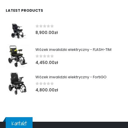
LATEST PRODUCTS
0
out of 5
8,900.00
zł
Wózek inwalidzki elektryczny - FLASH-TIM
0
out of 5
4,450.00
zł
Wózek inwalidzki elektryczny - FortiGO
0
out of 5
4,800.00
zł
Kontakt