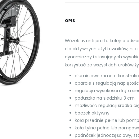
OPIS
Wózek avanti pro to kolejna odsł
dla aktywnych użytkowników, nie
dynamiczny i stosujących wysok
korzystać ze wszystkich uroków ży
aluminiowa rama o konstrukcj
oparcie z regulacją napiętoś
regulacja wysokości i kąta sie
poduszka na siedzisku 3 cm
możliwość regulacji środka ci
boczek aktywny
koła przednie pełne lub pom
koła tylne pełne lub pompow
podnóżek jednoczęściowy, stał