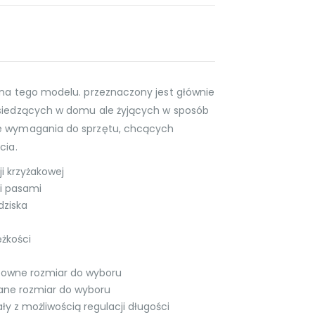
ona tego modelu. przeznaczony jest głównie
 siedzących w domu ale żyjących w sposób
ie wymagania do sprzętu, chcących
cia.
i krzyżakowej
ci pasami
dziska
ężkości
powne rozmiar do wyboru
ane rozmiar do wyboru
y z możliwością regulacji długości