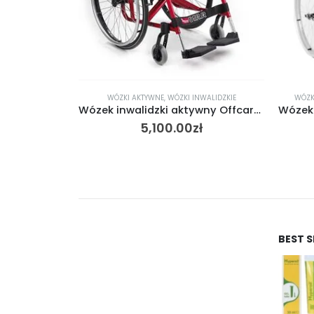
I STALOWE
WÓZKI AKTYWNE
,
WÓZKI INWALIDZKIE
WÓZK
Wózek inwalidzki aluminiowy Delfin
Wózek inwalidzki aktywny Offcarr Althea
ł
5,100.00
zł
BEST 