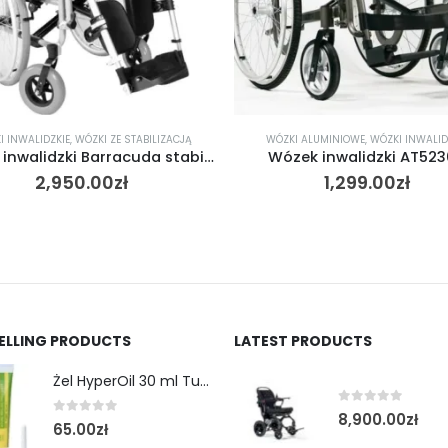
I INWALIDZKIE
,
WÓZKI ZE STABILIZACJĄ
WÓZKI ALUMINIOWE
,
WÓZKI INWALID
Wózek inwalidzki Barracuda stabilizujący plecy i głowę
Wózek inwalidzki AT52
2,950.00
zł
1,299.00
zł
SELLING PRODUCTS
LATEST PRODUCTS
Żel HyperOil 30 ml Tubka
0
out of 5
8,900.00
zł
0
out of 5
65.00
zł