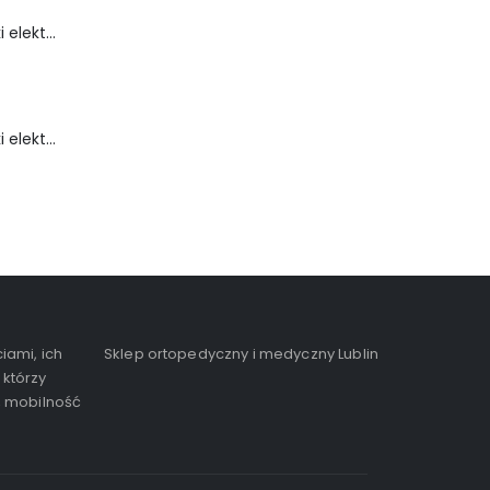
Wózek inwalidzki elektryczny - FLASH-TIM
Wózek inwalidzki elektryczny - FortiGO
iami, ich
Sklep ortopedyczny i medyczny Lublin
 którzy
, mobilność