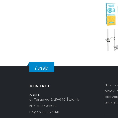
Kontakt
Nasz sk
KONTAKT
opiekun
ADRES:
potrzeb
ul. Targowa 9, 21-040 Świdnik
oraz ko
NIP: 7123404589
Regon: 386571841