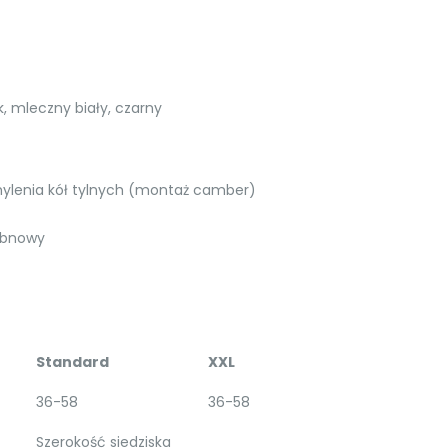
k, mleczny biały, czarny
hylenia kół tylnych (montaż camber)
ębnowy
Standard
XXL
36-58
36-58
Szerokość siedziska