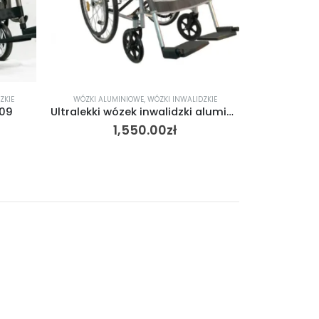
ZKIE
WÓZKI ALUMINIOWE
,
WÓZKI INWALIDZKIE
ANTAR
,
S.13.01
,
WÓ
309
Ultralekki wózek inwalidzki aluminiowy AT52311 ANTAR
1,550.00
zł