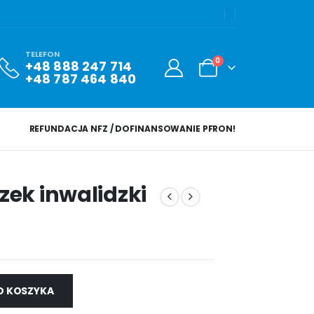
TELEFON
0
+48 888 247 714
+48 787 464 840
REFUNDACJA NFZ / DOFINANSOWANIE PFRON!
ek inwalidzki
O KOSZYKA