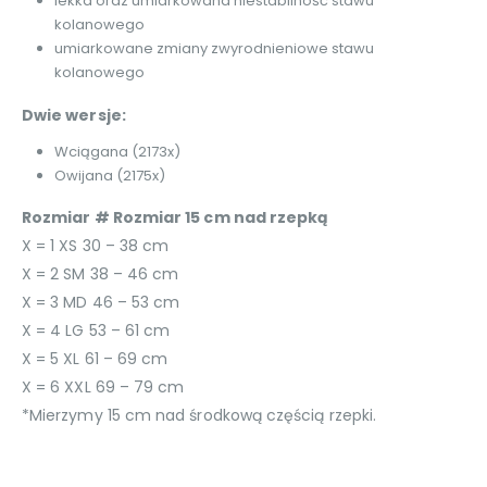
lekka oraz umiarkowana niestabilność stawu
kolanowego
umiarkowane zmiany zwyrodnieniowe stawu
kolanowego
Dwie wersje:
Wciągana (2173x)
Owijana (2175x)
Rozmiar # Rozmiar 15 cm nad rzepką
X = 1 XS 30 – 38 cm
X = 2 SM 38 – 46 cm
X = 3 MD 46 – 53 cm
X = 4 LG 53 – 61 cm
X = 5 XL 61 – 69 cm
X = 6 XXL 69 – 79 cm
*Mierzymy 15 cm nad środkową częścią rzepki.