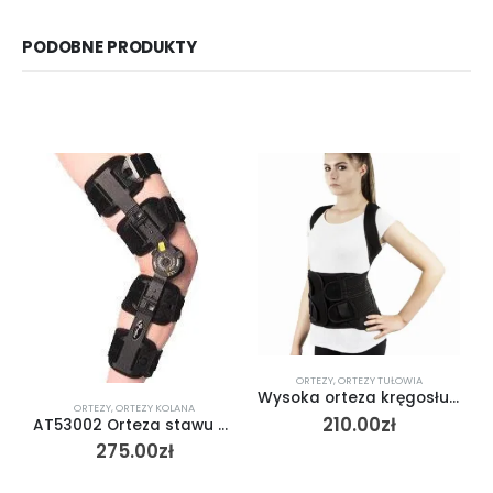
PODOBNE PRODUKTY
ORTEZY
,
ORTEZY TUŁOWIA
Wysoka orteza kręgosłupa z podpaszkami AT04501
ORTEZY
,
ORTEZY KOLANA
210.00
zł
AT53002 Orteza stawu kolanowego z regulacją ruchomości
275.00
zł