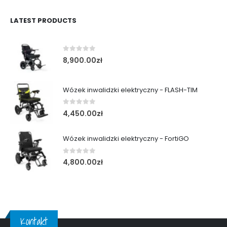
LATEST PRODUCTS
0
out of 5
8,900.00
zł
Wózek inwalidzki elektryczny - FLASH-TIM
0
out of 5
4,450.00
zł
Wózek inwalidzki elektryczny - FortiGO
0
out of 5
4,800.00
zł
Kontakt