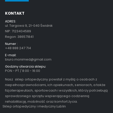
KONTAKT
ADRES:
ul. Targowa 9, 21-040 Świdnik
NIP: 7123404589
Regon: 386571841
Numer :
+48 888 247 714
E-mail:
biuro.monimed@gmail.com
Godziny otwarcia sklepu:
PON - PT / 8:00 - 16:00
Nasz sklep ortopedyczny powstał z myślą o osobach z
niepełnosprawnościami, ich opiekunach, seniorach, a także
fizjoterapeutach, sportowcach i wszystkich, którzy potrzebują
sprawdzonego sprzętu wspierającego codzienną
rehabilitację, mobilność oraz komfort życia.
Sklep ortopedyczny i medyczny Lublin