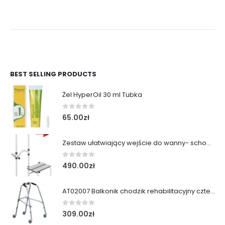
BEST SELLING PRODUCTS
Żel HyperOil 30 ml Tubka
0
out of 5
65.00
zł
Zestaw ułatwiający wejście do wanny- schodek z poręczą
0
out of 5
490.00
zł
AT02007 Balkonik chodzik rehabilitacyjny cztery koła obrotowe i kulka
0
out of 5
309.00
zł