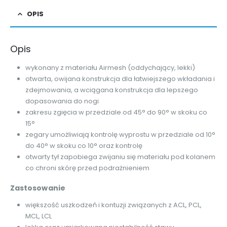
OPIS
Opis
wykonany z materiału Airmesh (oddychający, lekki)
otwarta, owijana konstrukcja dla łatwiejszego wkładania i
zdejmowania, a wciągana konstrukcja dla lepszego
dopasowania do nogi
zakresu zgięcia w przedziale od 45° do 90° w skoku co
15°
zegary umożliwiają kontrolę wyprostu w przedziale od 10°
do 40° w skoku co 10° oraz kontrolę
otwarty tył zapobiega zwijaniu się materiału pod kolanem
co chroni skórę przed podrażnieniem
Zastosowanie
większość uszkodzeń i kontuzji związanych z ACL, PCL,
MCL, LCL