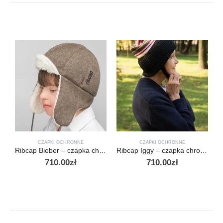
CZAPKI OCHRONNE
CZAPKI OCHRONNE
Ribcap Bieber – czapka chroniąca przed urazami
Ribcap Iggy – czapka chroniąca przed urazami dla dorosłych
710.00
zł
710.00
zł