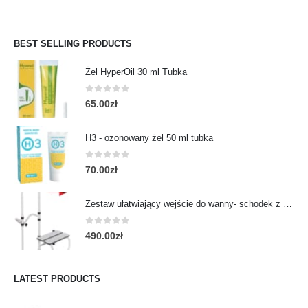
BEST SELLING PRODUCTS
Żel HyperOil 30 ml Tubka
0
out of 5
65.00
zł
H3 - ozonowany żel 50 ml tubka
0
out of 5
70.00
zł
Zestaw ułatwiający wejście do wanny- schodek z poręczą
0
out of 5
490.00
zł
LATEST PRODUCTS