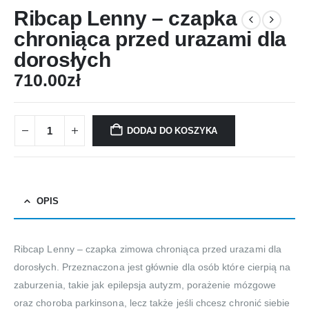
Ribcap Lenny – czapka
chroniąca przed urazami dla
dorosłych
710.00
zł
DODAJ DO KOSZYKA
OPIS
Ribcap Lenny – czapka zimowa chroniąca przed urazami dla
dorosłych. Przeznaczona jest głównie dla osób które cierpią na
zaburzenia, takie jak epilepsja autyzm, porażenie mózgowe
oraz choroba parkinsona, lecz także jeśli chcesz chronić siebie