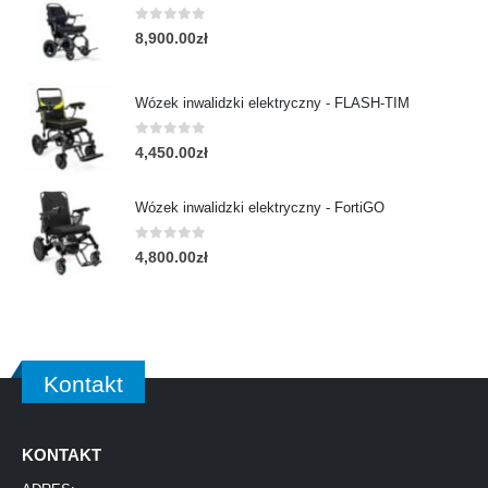
0
out of 5
8,900.00
zł
Wózek inwalidzki elektryczny - FLASH-TIM
0
out of 5
4,450.00
zł
Wózek inwalidzki elektryczny - FortiGO
0
out of 5
4,800.00
zł
Kontakt
KONTAKT