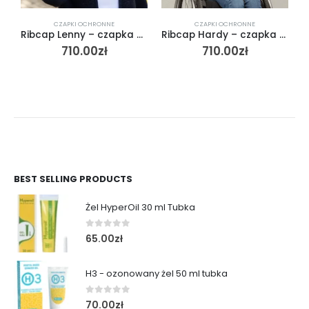
CZAPKI OCHRONNE
CZAPKI OCHRONNE
Ribcap Lenny – czapka chroniąca przed urazami dla dorosłych
Ribcap Hardy – czapka chroniąca przed urazami
710.00
zł
710.00
zł
BEST SELLING PRODUCTS
Żel HyperOil 30 ml Tubka
0
out of 5
65.00
zł
H3 - ozonowany żel 50 ml tubka
0
out of 5
70.00
zł