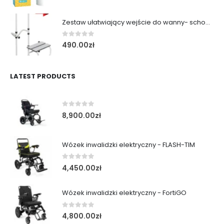
Zestaw ułatwiający wejście do wanny- schodek z poręczą
0
out of 5
490.00
zł
LATEST PRODUCTS
0
out of 5
8,900.00
zł
Wózek inwalidzki elektryczny - FLASH-TIM
0
out of 5
4,450.00
zł
Wózek inwalidzki elektryczny - FortiGO
0
out of 5
4,800.00
zł