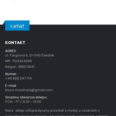
Kontakt
KONTAKT
ADRES:
ul. Targowa 9, 21-040 Świdnik
NIP: 7123404589
Regon: 386571841
Numer :
+48 888 247 714
E-mail:
biuro.monimed@gmail.com
Godziny otwarcia sklepu:
PON - PT / 8:00 - 16:00
Nasz sklep ortopedyczny powstał z myślą o osobach z