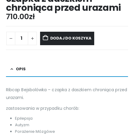
chroniąca przed urazami
710.00
zł
DODAJ DO KOSZYKA
OPIS
Ribcap Bejsbolówka – czapka z daszkiem chroniąca przed
urazami.
zastosowania w przypadku chorób:
Epilepsja
Autyzm
Porażenie Mózgówe