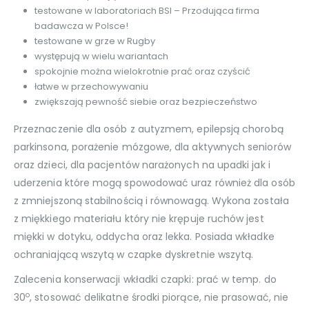
testowane w laboratoriach BSI – Przodująca firma
badawcza w Polsce!
testowane w grze w Rugby
występują w wielu wariantach
spokojnie można wielokrotnie prać oraz czyścić
łatwe w przechowywaniu
zwiększają pewność siebie oraz bezpieczeństwo
Przeznaczenie dla osób z autyzmem, epilepsją chorobą
parkinsona, porażenie mózgowe, dla aktywnych seniorów
oraz dzieci, dla pacjentów narażonych na upadki jak i
uderzenia które mogą spowodować uraz również dla osób
z zmniejszoną stabilnością i równowagą. Wykona została
z miękkiego materiału który nie krępuje ruchów jest
miękki w dotyku, oddycha oraz lekka. Posiada wkładke
ochraniającą wszytą w czapke dyskretnie wszytą.
Zalecenia konserwacji wkładki czapki: prać w temp. do
o
30
, stosować delikatne środki piorące, nie prasować, nie