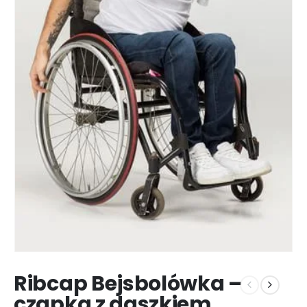
Ribcap Bejsbolówka –
czapka z daszkiem