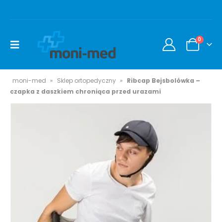
0
moni-med
»
Sklep ortopedyczny
»
Ribcap Bejsbolówka –
czapka z daszkiem chroniąca przed urazami