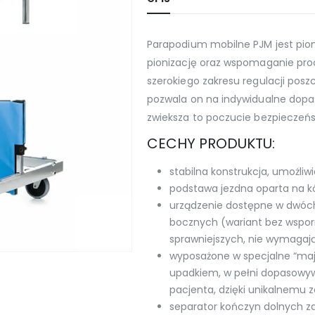
Parapodium mobilne PJM jest pio
pionizację oraz wspomaganie proce
szerokiego zakresu regulacji pos
pozwala on na indywidualne dopa
zwieksza to poczucie bezpieczeń
CECHY PRODUKTU:
stabilna konstrukcja, umożli
podstawa jezdna oparta na 
urządzenie dostępne w dwóch 
bocznych (wariant bez wspor
sprawniejszych, nie wymagają
wyposażone w specjalne “maj
upadkiem, w pełni dopasowy
pacjenta, dzięki unikalnemu z
separator kończyn dolnych 