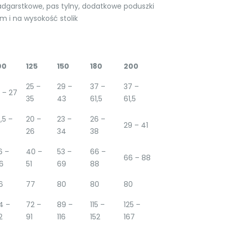
dgarstkowe, pas tylny, dodatkowe poduszki
 i na wysokość stolik
00
125
150
180
200
25 –
29 –
37 –
37 –
1 – 27
35
43
61,5
61,5
6,5 –
20 –
23 –
26 –
29 – 41
26
34
38
6 –
40 –
53 –
66 –
66 – 88
6
51
69
88
6
77
80
80
80
4 –
72 –
89 –
115 –
125 –
2
91
116
152
167