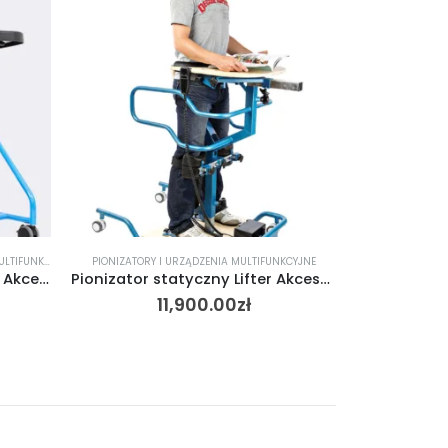
BRAK W MAGAZYNIE
KCYJNE
PIONIZATORY I URZĄDZENIA MULTIFUNKCYJNE
PIONIZATORY 
Pionizator statyczny Lifter Akces-Med
PARAPODIUM MOBILNE COMBO [ PJMC ]
5,999.00
zł