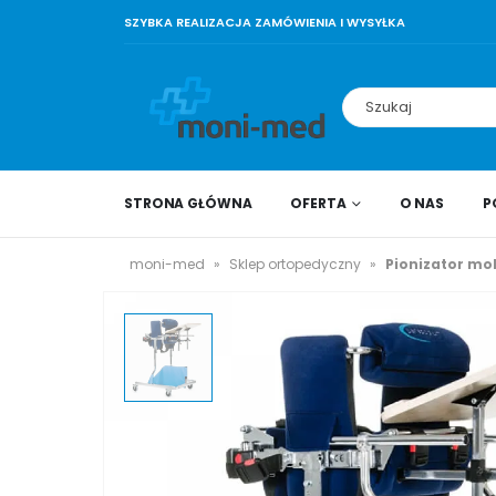
SZYBKA REALIZACJA ZAMÓWIENIA I WYSYŁKA
STRONA GŁÓWNA
OFERTA
O NAS
P
moni-med
»
Sklep ortopedyczny
»
Pionizator mo