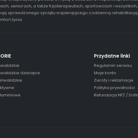
ach, seniorach, a także fizjoterapeutach, sportowcach i wszystkich,
ują sprawdzonego sprzętu wspierającego codzienną rehabilitację
mfort życia.
ORIE
Przydatne linki
nwalidzkie
Regulamin serwisu
nwalidzkie dziecięce
Moje konto
 inwalidzkie
Zwroty i reklamacje
aktywne
Polityka prywatności
aluminiowe
Refundacja NFZ / Dof