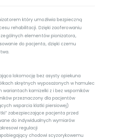
nizatorem który umożliwia bezpieczną
su rehabilitacji. Dzięki zaoferowaniu
zczególnych elementów pionizatora,
sowanie do pacjenta, dzięki czemu
stwa.
wiająca lokomocję bez asysty opiekuna
kółkach skrętnych wyposażonych w hamulec
wariantach kamizelki z i bez wsporników
ników przeznaczony dla pacjentów
cych wsparcia klatki piersiowej)
tki” zabezpieczające pacjenta przed
wane do indywidualnych wymiarów
akresowi regulacji
zapobiegający chodowi scyzorykowemu