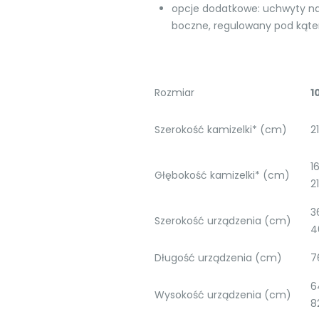
opcje dodatkowe: uchwyty na
boczne, regulowany pod kątem
Rozmiar
1
Szerokość kamizelki* (cm)
2
1
Głębokość kamizelki* (cm)
21
3
Szerokość urządzenia (cm)
4
Długość urządzenia (cm)
7
6
Wysokość urządzenia (cm)
8