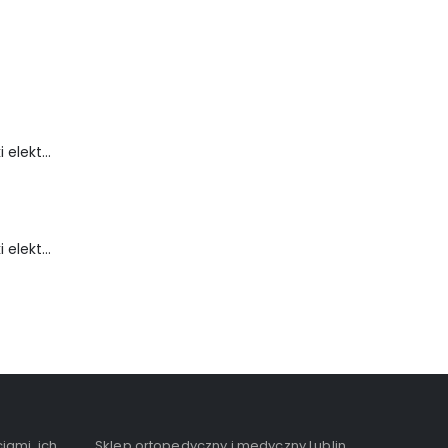
Wózek inwalidzki elektryczny - FLASH-TIM
Wózek inwalidzki elektryczny - FortiGO
iami, ich
Sklep ortopedyczny i medyczny Lublin