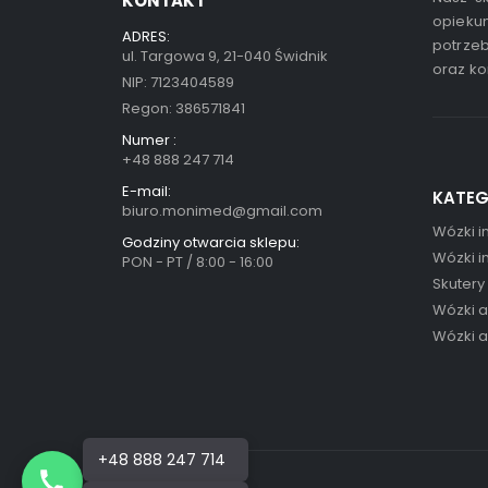
KONTAKT
opiekun
ADRES:
potrzeb
ul. Targowa 9, 21-040 Świdnik
oraz ko
NIP: 7123404589
Regon: 386571841
Numer :
+48 888 247 714
E-mail:
KATEG
biuro.monimed@gmail.com
Wózki i
Godziny otwarcia sklepu:
Wózki i
PON - PT / 8:00 - 16:00
Skutery
Wózki 
Wózki 
+48 888 247 714