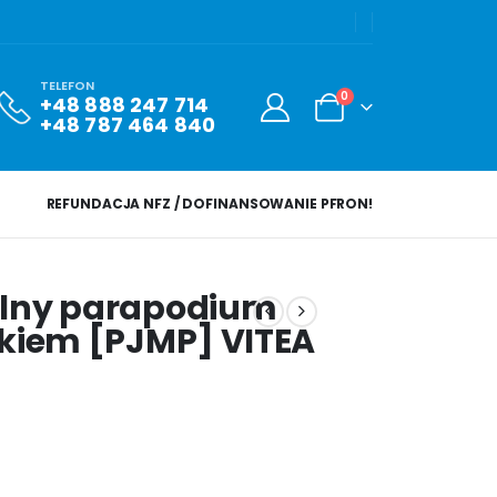
TELEFON
0
+48 888 247 714
+48 787 464 840
REFUNDACJA NFZ / DOFINANSOWANIE PFRON!
ilny parapodium
ikiem [PJMP] VITEA