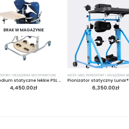
ED
,
PIONIZATORY I URZĄDZENIA MULTIFUNKCYJNE
PIONIZATORY I URZĄDZENIA MULTIFUN
Pionizator statyczny Lunar® Akces-Med
6,350.00
zł
11,900.00
zł