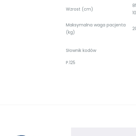
8
Wzrost (cm)
1
Maksymalna waga pacjenta
2
(kg)
Słownik kodów
P.125