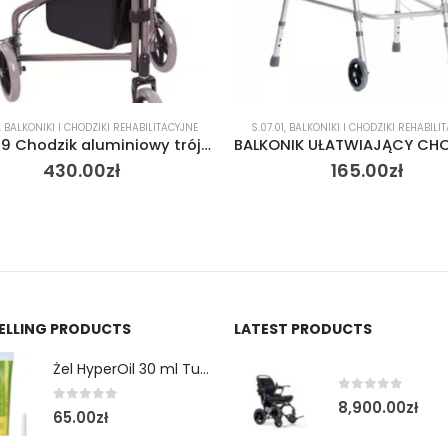
TACYJNE
S.07.01
,
BALKONIKI I CHODZIKI REHABILITACYJNE
S.07.01
,
BALKONI
AT51029 Chodzik aluminiowy trójkołowy
BALKONIK UŁATWIAJĄCY CHODZENIE BOLA MARKI VITEA CARE
165.00
zł
SELLING PRODUCTS
LATEST PRODUCTS
Żel HyperOil 30 ml Tubka
0
out of 5
8,900.00
zł
0
out of 5
65.00
zł