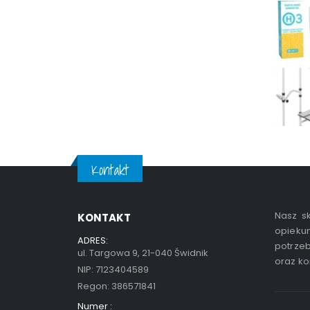
Kontakt
Nasz sk
KONTAKT
opiekun
ADRES:
potrzeb
ul. Targowa 9, 21-040 Świdnik
oraz ko
NIP: 7123404589
Regon: 386571841
Numer :