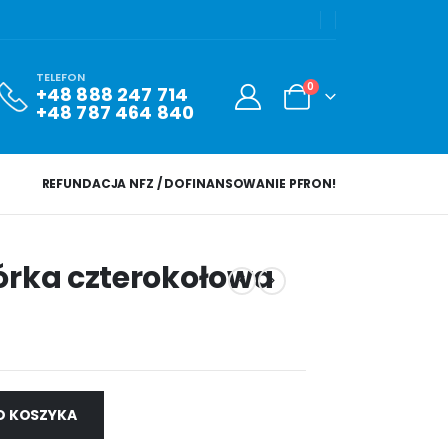
TELEFON
0
+48 888 247 714
+48 787 464 840
REFUNDACJA NFZ / DOFINANSOWANIE PFRON!
rka czterokołowa
O KOSZYKA