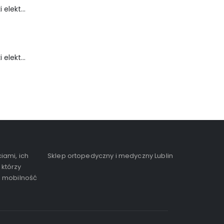
Wózek inwalidzki elektryczny - FLASH-TIM
Wózek inwalidzki elektryczny - FortiGO
iami, ich
Sklep ortopedyczny i medyczny Lublin
 którzy
, mobilność