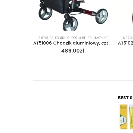
,
BALKONIKI I CHODZIKI REHABILITACYJNE
S.07.01
,
BALKONIKI I CHODZIKI REHABILI
AT51006 Chodzik aluminiowy, czterokołowy
489.00
zł
430.00
zł
BEST 