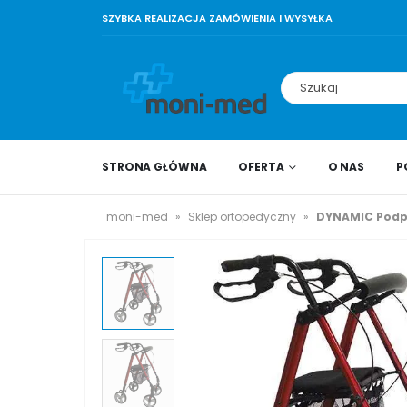
SZYBKA REALIZACJA ZAMÓWIENIA I WYSYŁKA
STRONA GŁÓWNA
OFERTA
O NAS
P
moni-med
»
Sklep ortopedyczny
»
DYNAMIC Podp