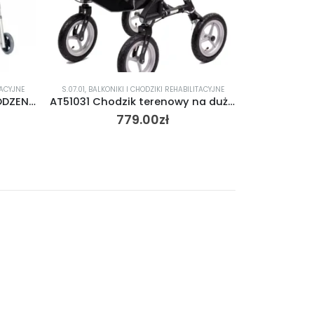
KI I CHODZIKI REHABILITACYJNE
ANTAR
,
S.07.01
,
BALKONIKI I CHODZIKI REHABILITACYJN
AT51031 Chodzik terenowy na dużych kołach
AT51002 Balkonik trójfunkcyjny
779.00
zł
189.00
zł