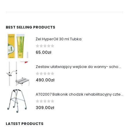
BEST SELLING PRODUCTS
Żel HyperOil 30 ml Tubka
0
out of 5
65.00
zł
Zestaw ułatwiający wejście do wanny- schodek z poręczą
0
out of 5
490.00
zł
AT02007 Balkonik chodzik rehabilitacyjny cztery koła obrotowe i kulka
0
out of 5
309.00
zł
LATEST PRODUCTS