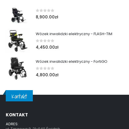
0
out of 5
8,900.00
zł
Wózek inwalidzki elektryczny - FLASH-TIM
0
out of 5
4,450.00
zł
Wózek inwalidzki elektryczny - FortiGO
0
out of 5
4,800.00
zł
Kontakt
KONTAKT
ADRES:
ul. Targowa 9, 21-040 Świdnik