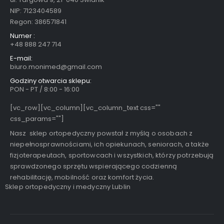
NIP: 7123404589
Regon: 386571841
Numer :
+48 888 247 714
E-mail:
biuro.monimed@gmail.com
Godziny otwarcia sklepu:
PON - PT / 8:00 - 16:00
[vc_row][vc_column][vc_column_text css=""
css_params=""]
Nasz sklep ortopedyczny powstał z myślą o osobach z
niepełnosprawnościami, ich opiekunach, seniorach, a także
fizjoterapeutach, sportowcach i wszystkich, którzy potrzebują
sprawdzonego sprzętu wspierającego codzienną
rehabilitację, mobilność oraz komfort życia.
Sklep ortopedyczny i medyczny Lublin