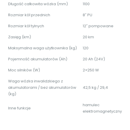
Długość całkowita wózka (mm)
1100
Rozmiar kół przednich
8″ PU
Rozmiar kół tylnych
12″ pompowane
Zasięg (km)
20 km
Maksymalna waga użytkownika (kg)
120
Pojemność akumulatorów (Ah)
20 Ah (24V)
Moc silników (W)
2×250 W
Waga wózka inwalidzkiego z
akumulatorami / bez akumulatorów
42,5 kg / 29,4
(kg)
hamulec
Inne funkcje
elektromagnetyczny