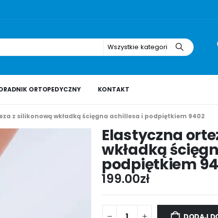
Wszystkie kategorie
ORADNIK ORTOPEDYCZNY
KONTAKT
eza z silikonową wkładką ścięgna achillesa i podpiętkiem 9402
Elastyczna orte
wkładką ścięgna
podpiętkiem 9
199.00
zł
DODAJ D