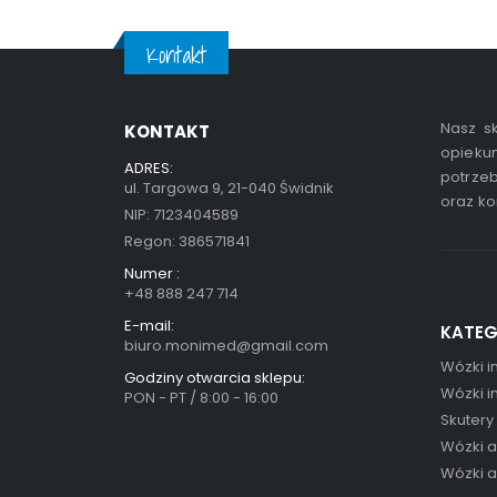
Kontakt
Nasz sk
KONTAKT
opiekun
ADRES:
potrzeb
ul. Targowa 9, 21-040 Świdnik
oraz ko
NIP: 7123404589
Regon: 386571841
Numer :
+48 888 247 714
E-mail:
KATEG
biuro.monimed@gmail.com
Wózki i
Godziny otwarcia sklepu:
Wózki i
PON - PT / 8:00 - 16:00
Skutery
Wózki 
Wózki 