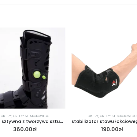
ORTEZY
,
ORTEZY ST. SKOKOWEGO
ORTEZY
,
ORTEZY ST. ŁOKCIOWEGO
Orteza sztywna z tworzywa sztucznego na goleń i stopę AT53026
360.00
zł
190.00
zł