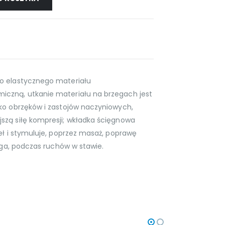
o elastycznego materiału
czną, utkanie materiału na brzegach jest
ko obrzęków i zastojów naczyniowych,
zą siłę kompresji; wkładka ścięgnowa
eł i stymuluje, poprzez masaż, poprawę
lega, podczas ruchów w stawie.