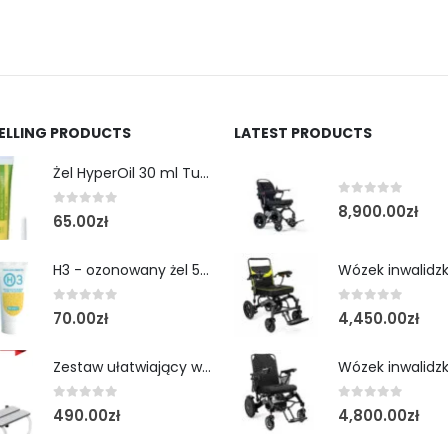
SELLING PRODUCTS
LATEST PRODUCTS
Żel HyperOil 30 ml Tubka
0
out of 5
8,900.00
zł
0
out of 5
65.00
zł
H3 - ozonowany żel 50 ml tubka
0
out of 5
0
out of 5
70.00
zł
4,450.00
zł
Zestaw ułatwiający wejście do wanny- schodek z poręczą
0
out of 5
0
out of 5
490.00
zł
4,800.00
zł