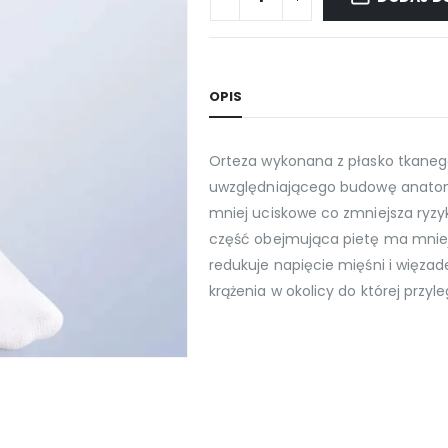
OPIS
Orteza wykonana z płasko tkaneg
uwzględniającego budowę anatomi
mniej uciskowe co zmniejsza ryzy
część obejmująca pietę ma mniejs
redukuje napięcie mięśni i więzad
krążenia w okolicy do której przy