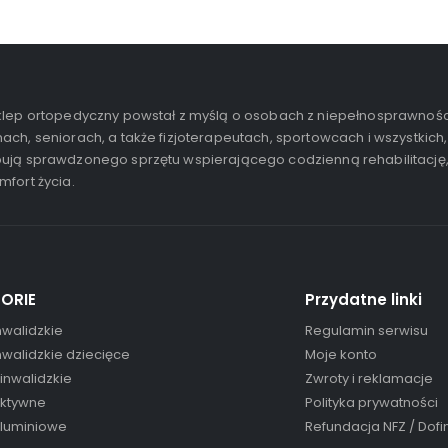
lep ortopedyczny powstał z myślą o osobach z niepełnosprawnośc
ach, seniorach, a także fizjoterapeutach, sportowcach i wszystkich,
ują sprawdzonego sprzętu wspierającego codzienną rehabilitację
mfort życia.
ORIE
Przydatne linki
nwalidzkie
Regulamin serwisu
nwalidzkie dziecięce
Moje konto
 inwalidzkie
Zwroty i reklamacje
aktywne
Polityka prywatności
aluminiowe
Refundacja NFZ / Dof