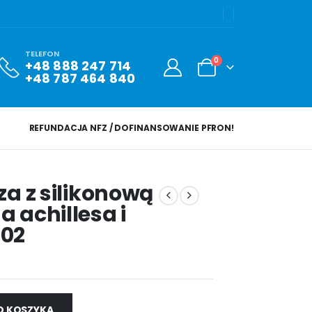
TELEFON
0
+48 888 247 714
+48 787 464 840
REFUNDACJA NFZ / DOFINANSOWANIE PFRON!
za z silikonową
 achillesa i
402
O KOSZYKA