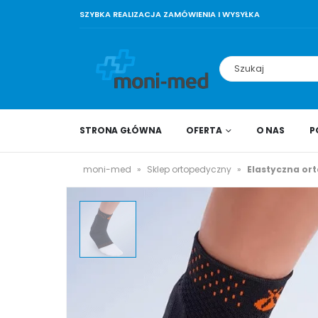
SZYBKA REALIZACJA ZAMÓWIENIA I WYSYŁKA
STRONA GŁÓWNA
OFERTA
O NAS
P
moni-med
»
Sklep ortopedyczny
»
Elastyczna ort