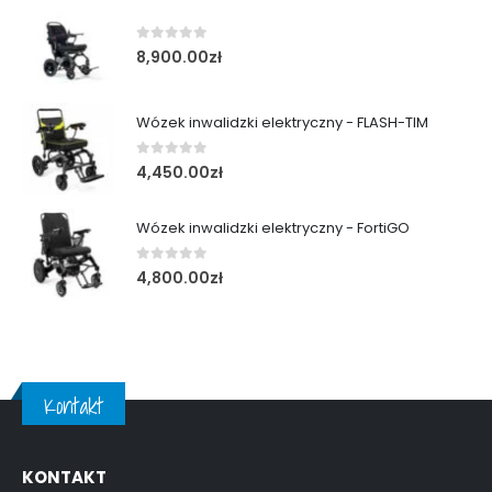
0
out of 5
8,900.00
zł
Wózek inwalidzki elektryczny - FLASH-TIM
0
out of 5
4,450.00
zł
Wózek inwalidzki elektryczny - FortiGO
0
out of 5
4,800.00
zł
Kontakt
KONTAKT