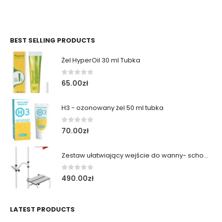
BEST SELLING PRODUCTS
Żel HyperOil 30 ml Tubka
0
out of 5
65.00
zł
H3 - ozonowany żel 50 ml tubka
0
out of 5
70.00
zł
Zestaw ułatwiający wejście do wanny- schodek z poręczą
0
out of 5
490.00
zł
LATEST PRODUCTS