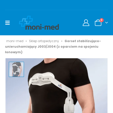
0
moni-med
»
Sklep ortopedyczny
»
Gorset stabilizująco-
unieruchamiający J003/J004 (z oparciem na spojeniu
łonowym)