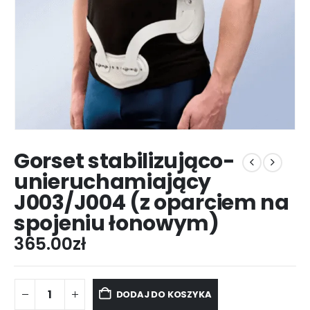
Gorset stabilizująco-
unieruchamiający
J003/J004 (z oparciem na
spojeniu łonowym)
365.00
zł
DODAJ DO KOSZYKA