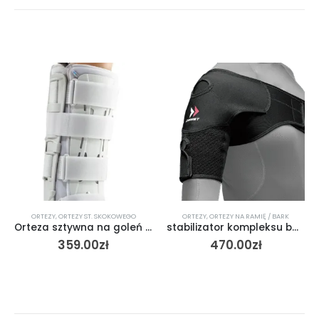
ORTEZY
,
ORTEZY NA RAMIĘ / BARK
ORTEZY
,
ORTEZY ST. SKOKOWEGO
stabilizator kompleksu barkowego / SHOULDER WRAP
But Derotacyjny SYSTAM – (orteza stabilizująca staw skokowy)
470.00
zł
580.00
zł