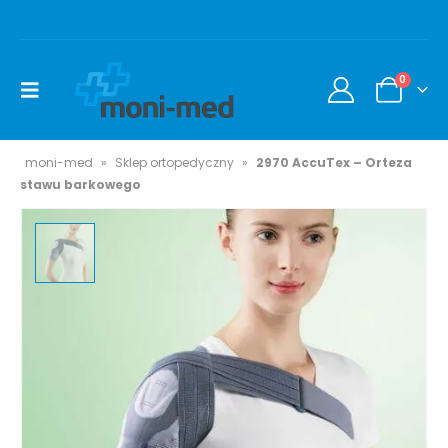
0
moni-med
»
Sklep ortopedyczny
»
2970 AccuTex – Orteza
stawu barkowego