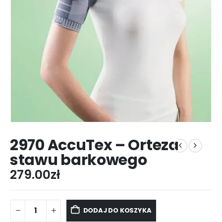
2970 AccuTex – Orteza
stawu barkowego
279.00
zł
DODAJ DO KOSZYKA