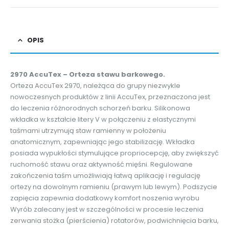
OPIS
2970 AccuTex – Orteza stawu barkowego.
Orteza AccuTex 2970, należąca do grupy niezwykle
nowoczesnych produktów z linii AccuTex, przeznaczona jest
do leczenia różnorodnych schorzeń barku. Silikonowa
wkładka w kształcie litery V w połączeniu z elastycznymi
taśmami utrzymują staw ramienny w położeniu
anatomicznym, zapewniając jego stabilizację. Wkładka
posiada wypukłości stymulujące propriocepcję, aby zwiększyć
ruchomość stawu oraz aktywność mięśni. Regulowane
zakończenia taśm umożliwiają łatwą aplikację i regulację
ortezy na dowolnym ramieniu (prawym lub lewym). Podszycie
zapięcia zapewnia dodatkowy komfort noszenia wyrobu
Wyrób zalecany jest w szczególności w procesie leczenia
zerwania stożka (pierścienia) rotatorów, podwichnięcia barku,