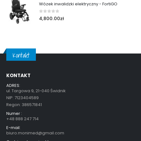
Wózek inwalidzki elektryczny - FortiGO
0
out of 5
4,800.00
zł
Kontakt
KONTAKT
ADRES:
ul. Targowa 9, 21-040 Świdnik
NIP: 7123404589
Regon: 386571841
Numer :
+48 888 247 714
E-mail:
biuro.monimed@gmail.com