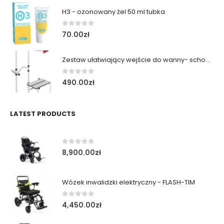
H3 - ozonowany żel 50 ml tubka
0
out of 5
70.00
zł
Zestaw ułatwiający wejście do wanny- schodek z poręczą
0
out of 5
490.00
zł
LATEST PRODUCTS
0
out of 5
8,900.00
zł
Wózek inwalidzki elektryczny - FLASH-TIM
0
out of 5
4,450.00
zł