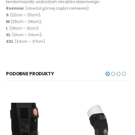
tendomiopatii, uszkodzeń obrąbka stawowego.
Rozmiar
(obwód górnej części ramienia):
S
(22cm – 25cm);
M
(25cm – 28cm);
L
(28cm – 31cm);
XL
(31cm – 34cm);
XXL
(34cm – 37cm).
PODOBNE PRODUKTY