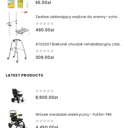
0
out of 5
65.00
zł
Zestaw ułatwiający wejście do wanny- schodek z poręczą
0
out of 5
490.00
zł
AT02007 Balkonik chodzik rehabilitacyjny cztery koła obrotowe i kulka
0
out of 5
309.00
zł
LATEST PRODUCTS
0
out of 5
8,900.00
zł
Wózek inwalidzki elektryczny - FLASH-TIM
0
out of 5
4,450.00
zł