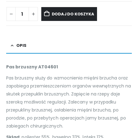
DODAJ DO KOSZYKA
OPIS
Pas brzuszny AT04601
Pas brzuszny służy do wzmocnienia mięśni brzucha oraz
zapobiega przemieszczeniom organów wewnętrznych na
skutek przepuklin brzusznych. Zapięcie na rzepy daje
szeroką możliwość regulacji. Zalecany w przypadku
przepukliny brzusznej, osłabienia mięśni brzucha, po
porodzie, po przebytych operacjach jamy brzusznej, po
zabiegach chirurgicznych.
Skład
: poliester 55%, bawełna 33%, lateks 12%