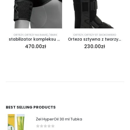
ORTEZY
,
ORTEZY NA RAMIĘ / BARK
ORTEZY
,
ORTEZY ST. SKOKOWEGO
stabilizator kompleksu barkowego / SHOULDER WRAP
Orteza sztywna z tworzywa sztucznego na goleń i stopę AT53005
470.00
zł
230.00
zł
BEST SELLING PRODUCTS
Żel HyperOil 30 ml Tubka