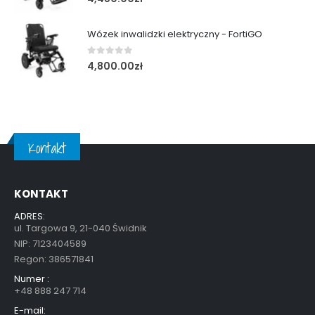
Wózek inwalidzki elektryczny - FortiGO
0
out of 5
4,800.00
zł
Kontakt
KONTAKT
ADRES:
ul. Targowa 9, 21-040 Świdnik
NIP: 7123404589
Regon: 386571841
Numer :
+48 888 247 714
E-mail: