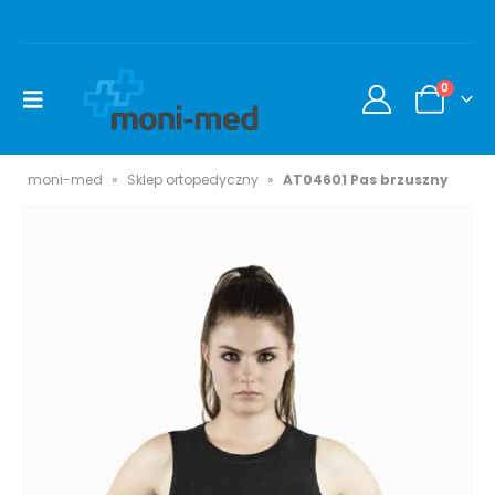
0
moni-med
»
Sklep ortopedyczny
»
AT04601 Pas brzuszny