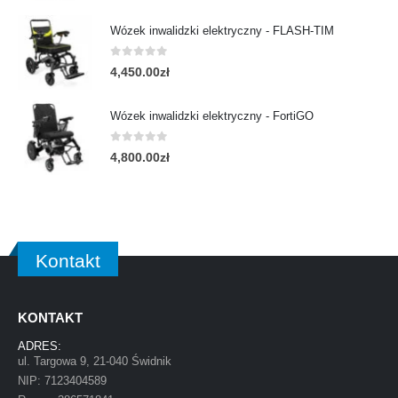
Wózek inwalidzki elektryczny - FLASH-TIM
0
out of 5
4,450.00
zł
Wózek inwalidzki elektryczny - FortiGO
0
out of 5
4,800.00
zł
Kontakt
KONTAKT
ADRES:
ul. Targowa 9, 21-040 Świdnik
NIP: 7123404589