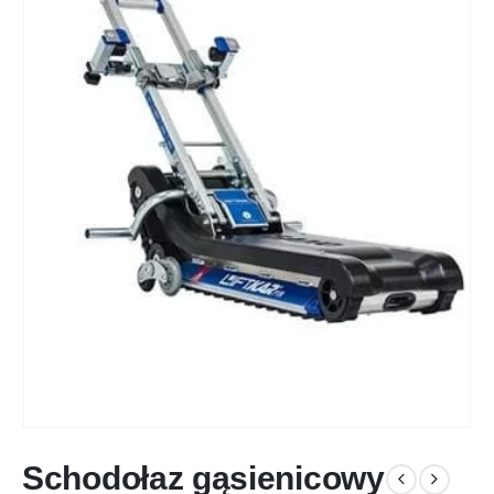
Schodołaz gąsienicowy