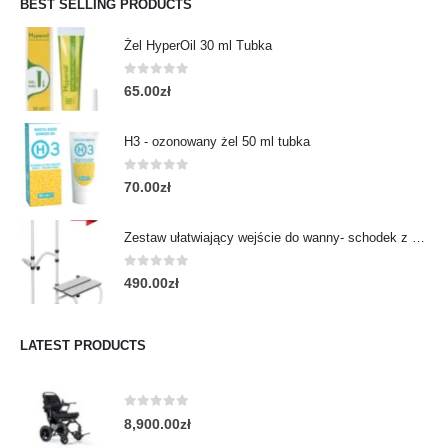
BEST SELLING PRODUCTS
Żel HyperOil 30 ml Tubka
0
out of 5
65.00
zł
H3 - ozonowany żel 50 ml tubka
0
out of 5
70.00
zł
Zestaw ułatwiający wejście do wanny- schodek z poręczą
0
out of 5
490.00
zł
LATEST PRODUCTS
0
out of 5
8,900.00
zł