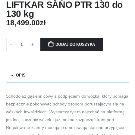
LIFTKAR SANO PTR 130 do
130 kg
18,499.00
zł
DODAJ DO KOSZYKA
OPIS
Schodołaz gąsiennicowy z podpięciem do wózka, który pomaga
bezpiecznie pokonywać schody osobom poruszającym się na
wózkach inwalidzkich. Wystarczy tyłem najechać na platformę
jezdną, zaczepić wózek i już można rozpocząć transport.
Regulowane klamry mocujące umożliwiają stabilne przypięcie