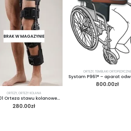
ORTEZY
,
TEMBLAKI ORTOPEDYCZNE
ORTEZY
,
ORTEZY ST. SKOKO
Systam P961® – aparat odwodzący kończyny górne (orteza odwodząca)
GoOn
800.00
zł
299.00
zł