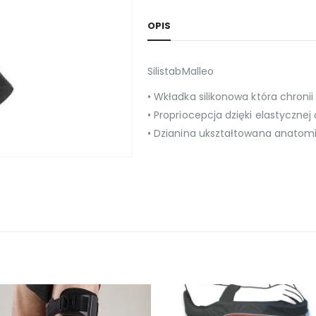
OPIS
SilistabMalleo
• Wkładka silikonowa która chronii k
• Propriocepcja dzięki elastyczne
• Dzianina ukształtowana anatom