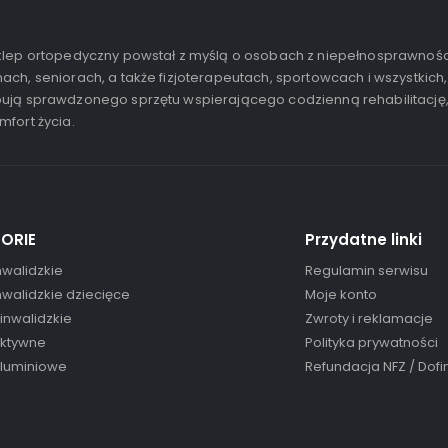
lep ortopedyczny powstał z myślą o osobach z niepełnosprawnośc
ach, seniorach, a także fizjoterapeutach, sportowcach i wszystkich,
ują sprawdzonego sprzętu wspierającego codzienną rehabilitację
mfort życia.
ORIE
Przydatne linki
nwalidzkie
Regulamin serwisu
nwalidzkie dziecięce
Moje konto
 inwalidzkie
Zwroty i reklamacje
aktywne
Polityka prywatności
aluminiowe
Refundacja NFZ / Dof