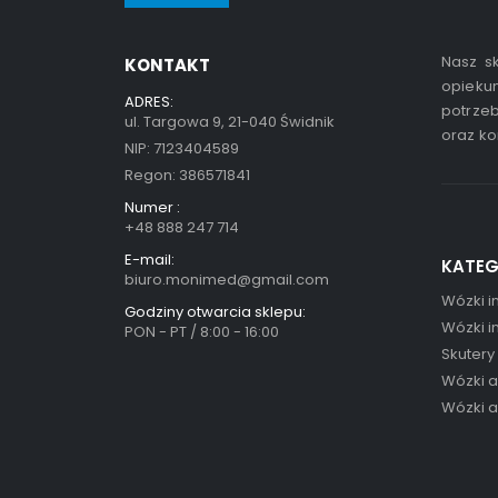
Nasz sk
KONTAKT
opiekun
ADRES:
potrzeb
ul. Targowa 9, 21-040 Świdnik
oraz ko
NIP: 7123404589
Regon: 386571841
Numer :
+48 888 247 714
E-mail:
KATEG
biuro.monimed@gmail.com
Wózki i
Godziny otwarcia sklepu:
Wózki i
PON - PT / 8:00 - 16:00
Skutery
Wózki 
Wózki 