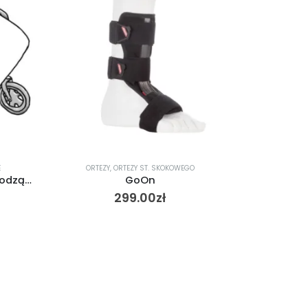
WEGO
ORTEZY
,
ORTEZY ST. ŁOKCIOWEGO
AT53009 Orteza łokcia z regulacją zgięcia i wyprostu
350.00
zł