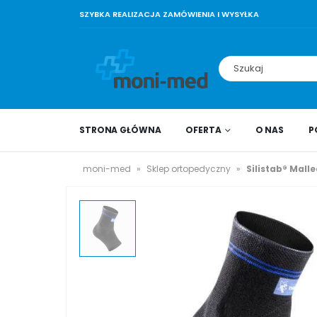
SZYBKA REALIZACJA ZAMÓWIENIA I WYSYŁKA
STRONA GŁÓWNA
OFERTA
O NAS
P
moni-med
»
Sklep ortopedyczny
»
Silistab® Mall