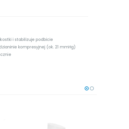
ostki i stabilizuje podbicie
j dzianinie kompresyjnej (ok. 21 mmHg)
icznie