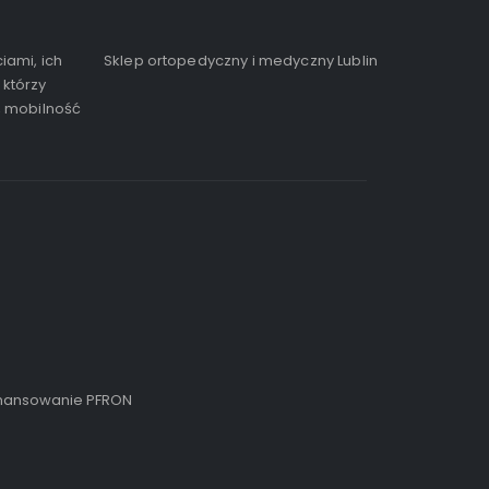
iami, ich
Sklep ortopedyczny i medyczny Lublin
 którzy
, mobilność
inansowanie PFRON